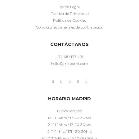
Aviso Legal
Política de Privacidad
Política de Cookies
Condiciones generales de contratación
CONTÁCTANOS
+34 610 137 491
hello@miroomi.com
HORARIO MADRID
Lunes cerrado
M. 11-14hrs / 17-20:30hrs
X. 11-14hrs / 17-20:30hrs
J. 11-14hrs / 17h-20:30hrs
V. 10:30-14hrs / 16:30-20:30hrs