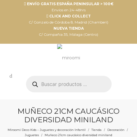
ENVÍO GRATIS ESPAÑA PENINSULAR > 100€
Envíos en 24-48hrs
CLICK AND COLLECT
C/ Gonzalo de Córdoba 8, Madrid (Chamberí)
NUEVA TIENDA
C/ Compañia 35, Málaga (Centro)
Búsqueda
de
productos
MUÑECO 21CM CAUCÁSICO
DIVERSIDAD MINILAND
Miroomi Deco Kids – Juguetes y decoración Infantil
Tienda
Decoración
/
/
/
Juguetes
Muñeco 21cm caucásico diversidad miniland
/