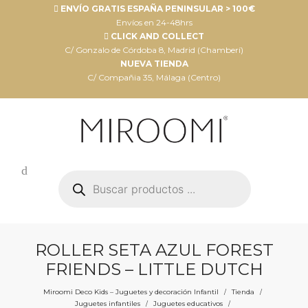
ENVÍO GRATIS ESPAÑA PENINSULAR > 100€
Envíos en 24-48hrs
CLICK AND COLLECT
C/ Gonzalo de Córdoba 8, Madrid (Chamberí)
NUEVA TIENDA
C/ Compañia 35, Málaga (Centro)
Búsqueda
de
productos
ROLLER SETA AZUL FOREST
FRIENDS – LITTLE DUTCH
Miroomi Deco Kids – Juguetes y decoración Infantil
Tienda
/
/
Juguetes infantiles
Juguetes educativos
/
/