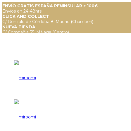
ENVÍO GRATIS ESPAÑA PENINSULAR > 100€
Envíos en 24-48hrs
CLICK AND COLLECT
C/ Gonzalo de Córdoba 8, Madrid (Chamberí)
NUEVA TIENDA
C/ Compañia 35, Málaga (Centro)