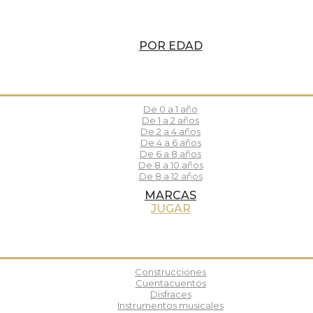
POR EDAD
De 0 a 1 año
De 1 a 2 años
De 2 a 4 años
De 4 a 6 años
De 6 a 8 años
De 8 a 10 años
De 8 a 12 años
MARCAS
JUGAR
Construcciones
Cuentacuentos
Disfraces
Instrumentos musicales