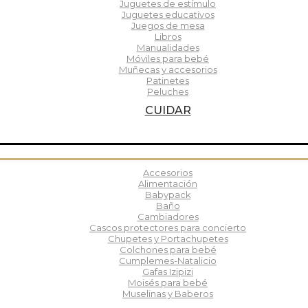
Juguetes de estímulo
Juguetes educativos
Juegos de mesa
Libros
Manualidades
Móviles para bebé
Muñecas y accesorios
Patinetes
Peluches
CUIDAR
Accesorios
Alimentación
Babypack
Baño
Cambiadores
Cascos protectores para concierto
Chupetes y Portachupetes
Colchones para bebé
Cumplemes-Natalicio
Gafas Izipizi
Moisés para bebé
Muselinas y Baberos