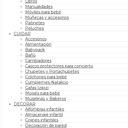
Libros
Manualidades
Móviles para bebé
Muñecas y accesorios
Patinetes
Peluches
CUIDAR
Accesorios
Alimentación
Babypack
Baño
Cambiadores
Cascos protectores para concierto
Chupetes y Portachupetes
Colchones para bebé
Cumplemes-Natalicio
Gafas Izipizi
Moisés para bebé
Muselinas y Baberos
DECORAR
Alfombras infantiles
Almacenaje infantil
Cojines infantiles
Decoración de pared