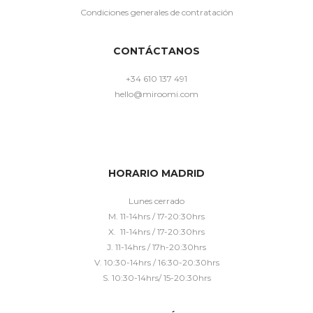
Condiciones generales de contratación
CONTÁCTANOS
+34 610 137 491
hello@miroomi.com
HORARIO MADRID
Lunes cerrado
M. 11-14hrs / 17-20:30hrs
X. 11-14hrs / 17-20:30hrs
J. 11-14hrs / 17h-20:30hrs
V. 10:30-14hrs / 16:30-20:30hrs
S. 10:30-14hrs/ 15-20:30hrs