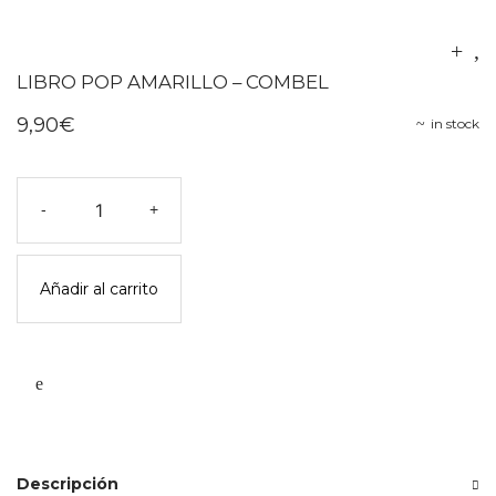
LIBRO POP AMARILLO – COMBEL
9,90
€
in stock
Libro
-
+
pop
amarillo
-
Añadir al carrito
combel
cantidad
Descripción