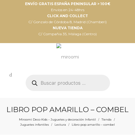
ENVÍO GRATIS ESPAÑA PENINSULAR > 100€
Envíos en 24-48hrs
CLICK AND COLLECT
C/ Gonzalo de Córdoba 8, Madrid (Chamberí)
NUEVA TIENDA
C/ Compañia 35, Málaga (Centro)
Búsqueda
de
productos
LIBRO POP AMARILLO – COMBEL
Miroomi Deco Kids – Juguetes y decoración Infantil
Tienda
/
/
Juguetes infantiles
Lectura
Libro pop amarillo – combel
/
/