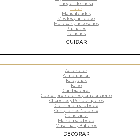
Juegos de mesa
Libros
Manualidades
Móviles para bebé
Muñecas y accesorios
Patinetes
Peluches
CUIDAR
Accesorios
Alimentación
Babypack
Baño
Cambiadores
Cascos protectores para concierto
Chupetes y Portachupetes
Colchones para bebé
Cumplemes-Natalicio
Gafas Izipizi
Moisés para bebé
Muselinas y Baberos
DECORAR