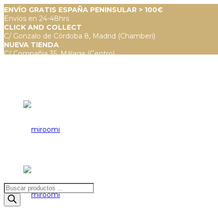
ENVÍO GRATIS ESPAÑA PENINSULAR > 100€
Envíos en 24-48hrs
CLICK AND COLLECT
C/ Gonzalo de Córdoba 8, Madrid (Chamberí)
NUEVA TIENDA
C/ Compañia 35, Málaga (Centro)
Búsqueda
de
productos