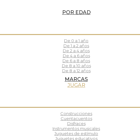
POR EDAD
De 0 a 1 año
De 1 a 2 años
De 2 a 4 años
De 4 a 6 años
De 6 a 8 años
De 8 a 10 años
De 8 a 12 años
MARCAS
JUGAR
Construcciones
Cuentacuentos
Disfraces
Instrumentos musicales
Juguetes de estímulo
Juguetes educativos