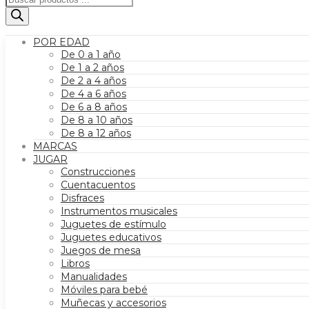
de
productos
POR EDAD
De 0 a 1 año
De 1 a 2 años
De 2 a 4 años
De 4 a 6 años
De 6 a 8 años
De 8 a 10 años
De 8 a 12 años
MARCAS
JUGAR
Construcciones
Cuentacuentos
Disfraces
Instrumentos musicales
Juguetes de estímulo
Juguetes educativos
Juegos de mesa
Libros
Manualidades
Móviles para bebé
Muñecas y accesorios