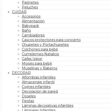
Patinetes
Peluches
CUIDAR
Accesorios
Alimentación
Babypack
Baño
Cambiadores
Cascos protectores para concierto
Chupetes y Portachupetes
Colchones para bebé
Cumplemes-Natalicio
Gafas Izipizi
Moisés para bebé
Muselinas y Baberos
DECORAR
Alfombras infantiles
Almacenaje infantil
Cojines infantiles
Decoración de pared
Doseles
Fiestas
Láminas decorativas infantiles
Lámparas Infantiles