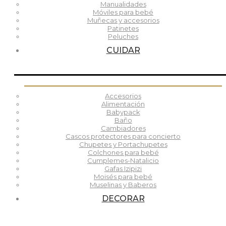
Manualidades
Móviles para bebé
Muñecas y accesorios
Patinetes
Peluches
CUIDAR
Accesorios
Alimentación
Babypack
Baño
Cambiadores
Cascos protectores para concierto
Chupetes y Portachupetes
Colchones para bebé
Cumplemes-Natalicio
Gafas Izipizi
Moisés para bebé
Muselinas y Baberos
DECORAR