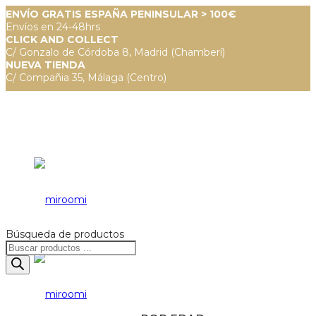
ENVÍO GRATIS ESPAÑA PENINSULAR > 100€
Envíos en 24-48hrs
CLICK AND COLLECT
C/ Gonzalo de Córdoba 8, Madrid (Chamberí)
NUEVA TIENDA
C/ Compañia 35, Málaga (Centro)
Búsqueda de productos