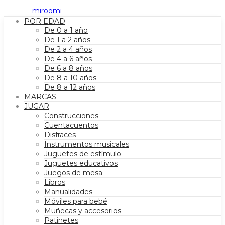
POR EDAD
De 0 a 1 año
De 1 a 2 años
De 2 a 4 años
De 4 a 6 años
De 6 a 8 años
De 8 a 10 años
De 8 a 12 años
MARCAS
JUGAR
Construcciones
Cuentacuentos
Disfraces
Instrumentos musicales
Juguetes de estímulo
Juguetes educativos
Juegos de mesa
Libros
Manualidades
Móviles para bebé
Muñecas y accesorios
Patinetes