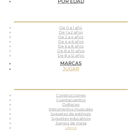
POR EDAD
De 0 a 1 año
De 1 a 2 años
De 2 a 4 años
De 4 a 6 años
De 6 a 8 años
De 8 a 10 años
De 8 a 12 años
MARCAS
JUGAR
Construcciones
Cuentacuentos
Disfraces
Instrumentos musicales
Juguetes de estímulo
Juguetes educativos
Juegos de mesa
Libros