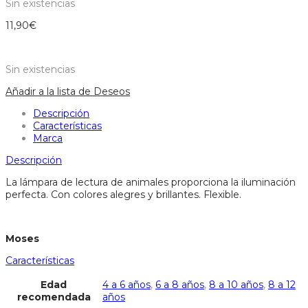
Sin existencias
11,90
€
Sin existencias
Añadir a la lista de Deseos
Descripción
Características
Marca
Descripción
La lámpara de lectura de animales proporciona la iluminación
perfecta. Con colores alegres y brillantes. Flexible.
Moses
Características
Edad
4 a 6 años
,
6 a 8 años
,
8 a 10 años
,
8 a 12
recomendada
años