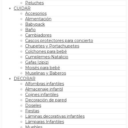
Peluches
CUIDAR
Accesorios
Alimentación
Babypack
Baño
Cambiadores
Cascos protectores para concierto
Chupetes y Portachupetes
Colchones para bebé
Cumplemes-Natalicio
Gafas Izipizi
Moisés para bebé
Muselinas y Baberos
DECORAR
Alfombras infantiles
Almacenaje infantil
Cojines infantiles
Decoración de pared
Doseles
Fiestas
Láminas decorativas infantiles
Lámparas Infantiles
Muebles