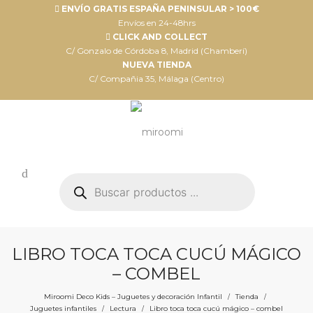
ENVÍO GRATIS ESPAÑA PENINSULAR > 100€
Envíos en 24-48hrs
CLICK AND COLLECT
C/ Gonzalo de Córdoba 8, Madrid (Chamberí)
NUEVA TIENDA
C/ Compañia 35, Málaga (Centro)
Búsqueda
de
productos
LIBRO TOCA TOCA CUCÚ MÁGICO
– COMBEL
Miroomi Deco Kids – Juguetes y decoración Infantil
Tienda
/
/
Juguetes infantiles
Lectura
Libro toca toca cucú mágico – combel
/
/