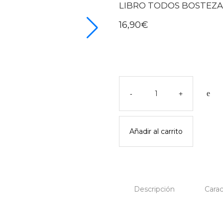
LIBRO TODOS BOSTEZA
16,90
€
Libro
todos
-
+
bostezan
-
combel
Añadir al carrito
cantidad
Descripción
Carac