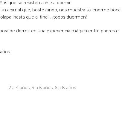
ños que se resisten a irse a dormir!
 un animal que, bostezando, nos muestra su enorme boca
apa, hasta que al final… ¡todos duermen!
la hora de dormir en una experiencia mágica entre padres e
años.
2 a 4 años
,
4 a 6 años
,
6 a 8 años