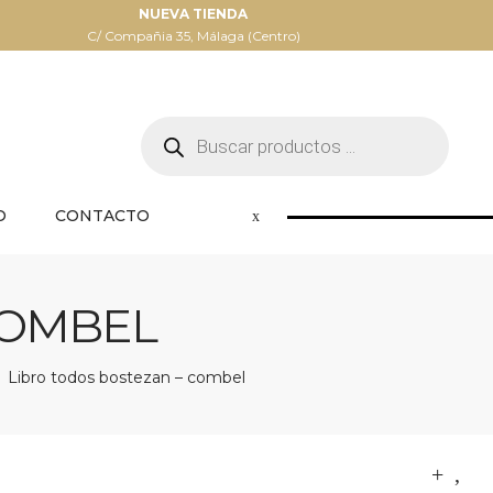
NUEVA TIENDA
C/ Compañia 35, Málaga (Centro)
Búsqueda
de
productos
O
CONTACTO
COMBEL
Libro todos bostezan – combel