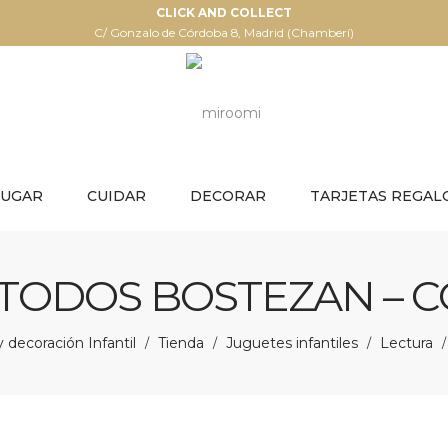
CLICK AND COLLECT
C/ Gonzalo de Córdoba 8, Madrid (Chamberí)
JUGAR
CUIDAR
DECORAR
TARJETAS REGAL
 TODOS BOSTEZAN – 
decoración Infantil
Tienda
Juguetes infantiles
Lectura
/
/
/
/