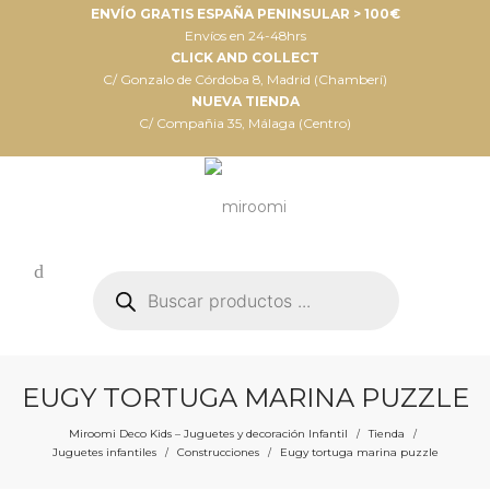
ENVÍO GRATIS ESPAÑA PENINSULAR > 100€
Envíos en 24-48hrs
CLICK AND COLLECT
C/ Gonzalo de Córdoba 8, Madrid (Chamberí)
NUEVA TIENDA
C/ Compañia 35, Málaga (Centro)
Búsqueda
de
productos
EUGY TORTUGA MARINA PUZZLE
Miroomi Deco Kids – Juguetes y decoración Infantil
Tienda
/
/
Juguetes infantiles
Construcciones
Eugy tortuga marina puzzle
/
/