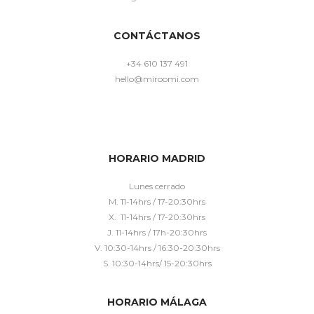
CONTÁCTANOS
+34 610 137 491
hello@miroomi.com
HORARIO MADRID
Lunes cerrado
M. 11-14hrs / 17-20:30hrs
X. 11-14hrs / 17-20:30hrs
J. 11-14hrs / 17h-20:30hrs
V. 10:30-14hrs / 16:30-20:30hrs
S. 10:30-14hrs/ 15-20:30hrs
HORARIO MÁLAGA