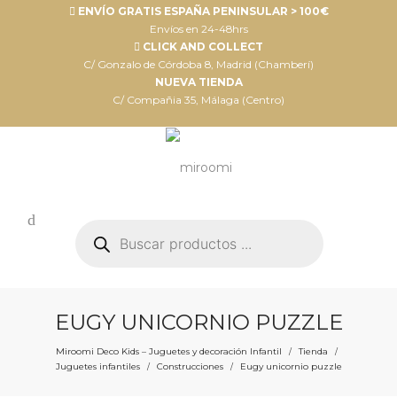
ENVÍO GRATIS ESPAÑA PENINSULAR > 100€
Envíos en 24-48hrs
CLICK AND COLLECT
C/ Gonzalo de Córdoba 8, Madrid (Chamberí)
NUEVA TIENDA
C/ Compañia 35, Málaga (Centro)
Búsqueda
de
productos
EUGY UNICORNIO PUZZLE
Miroomi Deco Kids – Juguetes y decoración Infantil
Tienda
/
/
Juguetes infantiles
Construcciones
Eugy unicornio puzzle
/
/