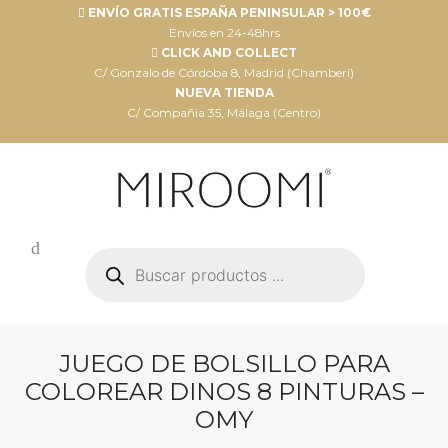
ENVÍO GRATIS ESPAÑA PENINSULAR > 100€
Envíos en 24-48hrs
CLICK AND COLLECT
C/ Gonzalo de Córdoba 8, Madrid (Chamberí)
NUEVA TIENDA
C/ Compañia 35, Málaga (Centro)
Búsqueda
de
productos
JUEGO DE BOLSILLO PARA
COLOREAR DINOS 8 PINTURAS –
OMY