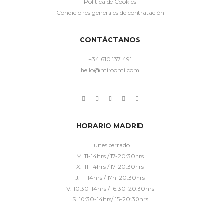
Política de Cookies
Condiciones generales de contratación
CONTÁCTANOS
+34 610 137 491
hello@miroomi.com
HORARIO MADRID
Lunes cerrado
M. 11-14hrs / 17-20:30hrs
X. 11-14hrs / 17-20:30hrs
J. 11-14hrs / 17h-20:30hrs
V. 10:30-14hrs / 16:30-20:30hrs
S. 10:30-14hrs/ 15-20:30hrs