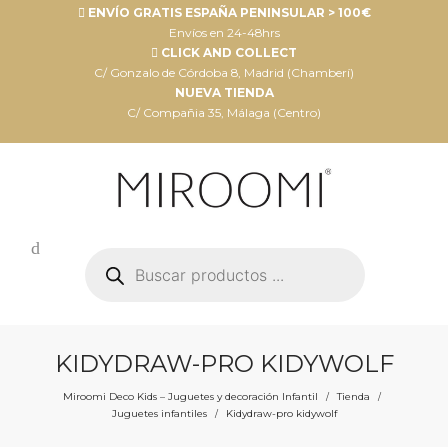
ENVÍO GRATIS ESPAÑA PENINSULAR > 100€
Envíos en 24-48hrs
CLICK AND COLLECT
C/ Gonzalo de Córdoba 8, Madrid (Chamberí)
NUEVA TIENDA
C/ Compañia 35, Málaga (Centro)
Búsqueda
de
productos
KIDYDRAW-PRO KIDYWOLF
Miroomi Deco Kids – Juguetes y decoración Infantil
Tienda
/
/
Juguetes infantiles
Kidydraw-pro kidywolf
/