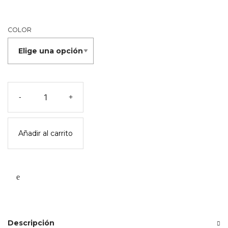
COLOR
Kidydraw-
-
+
pro
kidywolf
cantidad
Añadir al carrito
Descripción