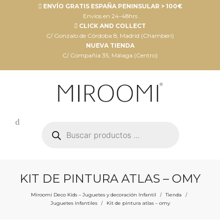
ENVÍO GRATIS ESPAÑA PENINSULAR > 100€
Envíos en 24-48hrs
CLICK AND COLLECT
C/ Gonzalo de Córdoba 8, Madrid (Chamberí)
NUEVA TIENDA
C/ Compañia 35, Málaga (Centro)
Búsqueda
de
productos
KIT DE PINTURA ATLAS – OMY
Miroomi Deco Kids – Juguetes y decoración Infantil
Tienda
/
/
Juguetes infantiles
Kit de pintura atlas – omy
/