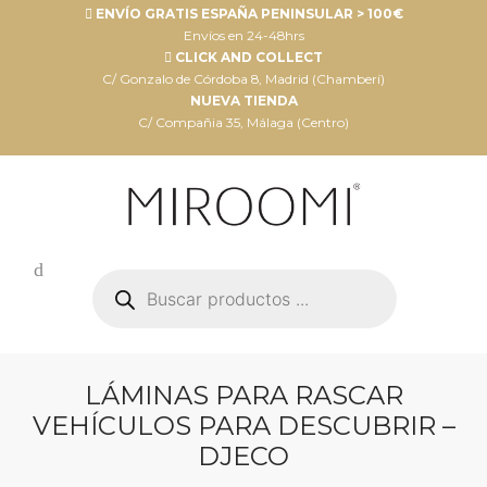
ENVÍO GRATIS ESPAÑA PENINSULAR > 100€
Envíos en 24-48hrs
CLICK AND COLLECT
C/ Gonzalo de Córdoba 8, Madrid (Chamberí)
NUEVA TIENDA
C/ Compañia 35, Málaga (Centro)
Búsqueda
de
productos
LÁMINAS PARA RASCAR
VEHÍCULOS PARA DESCUBRIR –
DJECO