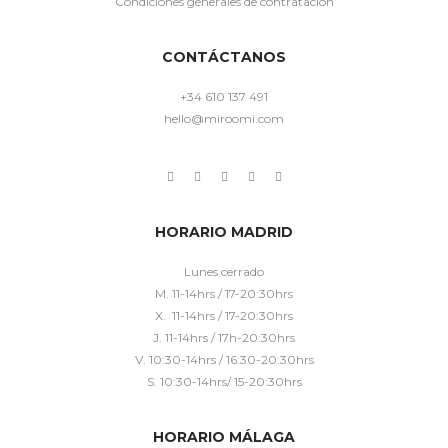
Condiciones generales de contratación
CONTÁCTANOS
+34 610 137 491
hello@miroomi.com
HORARIO MADRID
Lunes cerrado
M. 11-14hrs / 17-20:30hrs
X. 11-14hrs / 17-20:30hrs
J. 11-14hrs / 17h-20:30hrs
V. 10:30-14hrs / 16:30-20:30hrs
S. 10:30-14hrs/ 15-20:30hrs
HORARIO MÁLAGA