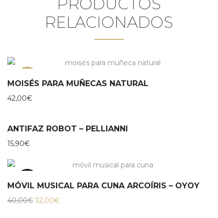
PRODUCTOS
RELACIONADOS
NEW
MOISÉS PARA MUÑECAS NATURAL
42,00
€
ANTIFAZ ROBOT – PELLIANNI
15,90
€
20%
MÓVIL MUSICAL PARA CUNA ARCOÍRIS – OYOY
El
El
40,00
€
32,00
€
precio
precio