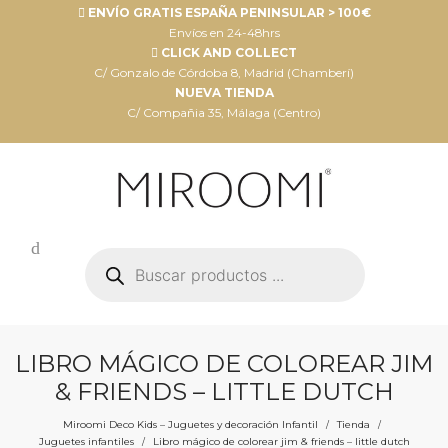
ENVÍO GRATIS ESPAÑA PENINSULAR > 100€
Envíos en 24-48hrs
CLICK AND COLLECT
C/ Gonzalo de Córdoba 8, Madrid (Chamberí)
NUEVA TIENDA
C/ Compañia 35, Málaga (Centro)
Búsqueda
de
productos
LIBRO MÁGICO DE COLOREAR JIM
& FRIENDS – LITTLE DUTCH
Miroomi Deco Kids – Juguetes y decoración Infantil
Tienda
/
/
Juguetes infantiles
Libro mágico de colorear jim & friends – little dutch
/