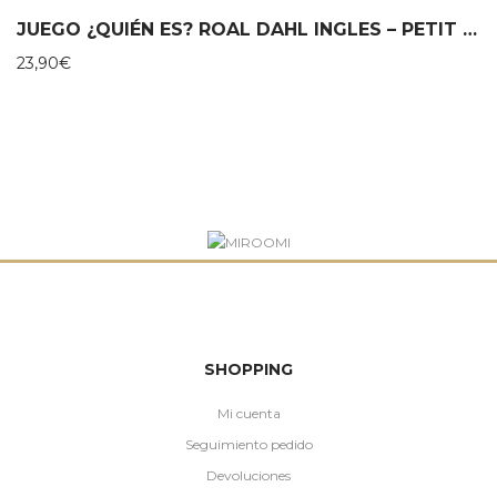
original
actual
era:
es:
JUEGO ¿QUIÉN ES? ROAL DAHL INGLES – PETIT COLLAGE
40,00€.
32,00€.
23,90
€
SHOPPING
Mi cuenta
Seguimiento pedido
Devoluciones