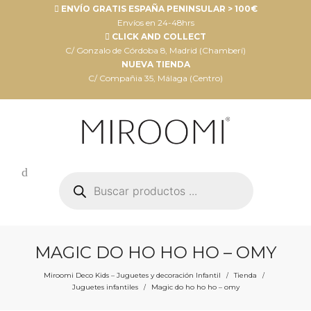
ENVÍO GRATIS ESPAÑA PENINSULAR > 100€
Envíos en 24-48hrs
CLICK AND COLLECT
C/ Gonzalo de Córdoba 8, Madrid (Chamberí)
NUEVA TIENDA
C/ Compañia 35, Málaga (Centro)
Búsqueda
de
productos
MAGIC DO HO HO HO – OMY
Miroomi Deco Kids – Juguetes y decoración Infantil
Tienda
/
/
Juguetes infantiles
Magic do ho ho ho – omy
/