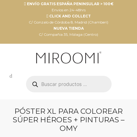
ENVÍO GRATIS ESPAÑA PENINSULAR > 100€
Envíos en 24-48hrs
CLICK AND COLLECT
C/ Gonzalo de Córdoba 8, Madrid (Chamberí)
NUEVA TIENDA
C/ Compañia 35, Málaga (Centro)
Búsqueda
de
productos
PÓSTER XL PARA COLOREAR
SÚPER HÉROES + PINTURAS –
OMY