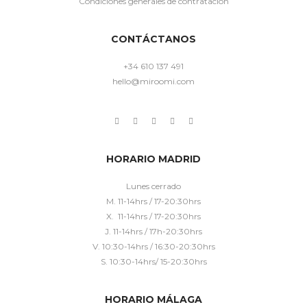
Condiciones generales de contratación
CONTÁCTANOS
+34 610 137 491
hello@miroomi.com
HORARIO MADRID
Lunes cerrado
M. 11-14hrs / 17-20:30hrs
X. 11-14hrs / 17-20:30hrs
J. 11-14hrs / 17h-20:30hrs
V. 10:30-14hrs / 16:30-20:30hrs
S. 10:30-14hrs/ 15-20:30hrs
HORARIO MÁLAGA