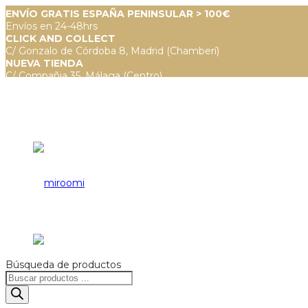
ENVÍO GRATIS ESPAÑA PENINSULAR > 100€
Envíos en 24-48hrs
CLICK AND COLLECT
C/ Gonzalo de Córdoba 8, Madrid (Chamberí)
NUEVA TIENDA
C/ Compañia 35, Málaga (Centro)
Búsqueda de productos