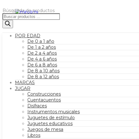
Búsqueda de productos
POR EDAD
De 0 a 1 año
De 1 a 2 años
De 2 a 4 años
De 4 a 6 años
De 6 a 8 años
De 8 a 10 años
De 8 a 12 años
MARCAS
JUGAR
Construcciones
Cuentacuentos
Disfraces
Instrumentos musicales
Juguetes de estímulo
Juguetes educativos
Juegos de mesa
Libros