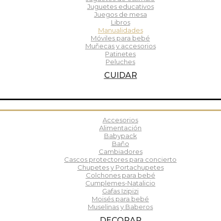
Juguetes educativos
Juegos de mesa
Libros
Manualidades
Móviles para bebé
Muñecas y accesorios
Patinetes
Peluches
CUIDAR
Accesorios
Alimentación
Babypack
Baño
Cambiadores
Cascos protectores para concierto
Chupetes y Portachupetes
Colchones para bebé
Cumplemes-Natalicio
Gafas Izipizi
Moisés para bebé
Muselinas y Baberos
DECORAR