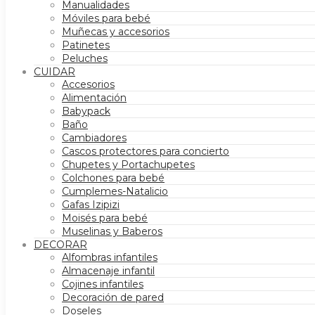
Manualidades
Móviles para bebé
Muñecas y accesorios
Patinetes
Peluches
CUIDAR
Accesorios
Alimentación
Babypack
Baño
Cambiadores
Cascos protectores para concierto
Chupetes y Portachupetes
Colchones para bebé
Cumplemes-Natalicio
Gafas Izipizi
Moisés para bebé
Muselinas y Baberos
DECORAR
Alfombras infantiles
Almacenaje infantil
Cojines infantiles
Decoración de pared
Doseles