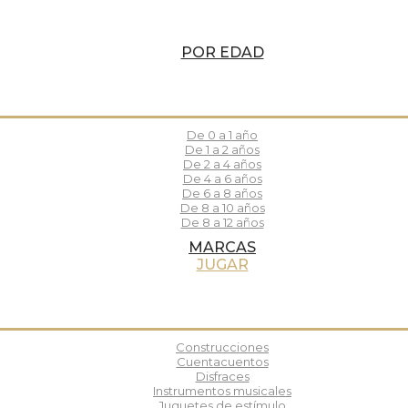
POR EDAD
De 0 a 1 año
De 1 a 2 años
De 2 a 4 años
De 4 a 6 años
De 6 a 8 años
De 8 a 10 años
De 8 a 12 años
MARCAS
JUGAR
Construcciones
Cuentacuentos
Disfraces
Instrumentos musicales
Juguetes de estímulo