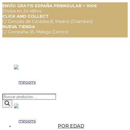
ENVÍO GRATIS ESPAÑA PENINSULAR > 100€
Envíos en 24-48hrs
CLICK AND COLLECT
C/ Gonzalo de Córdoba 8, Madrid (Chamberí)
NUEVA TIENDA
C/ Compañia 35, Málaga (Centro)
Búsqueda
de
productos
POR EDAD