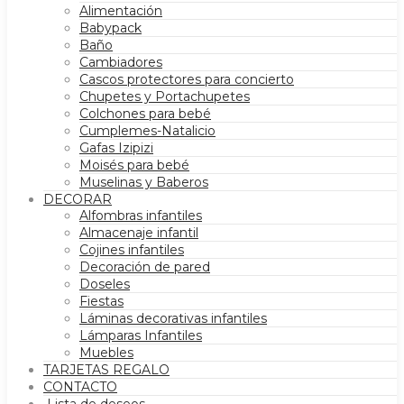
Alimentación
Babypack
Baño
Cambiadores
Cascos protectores para concierto
Chupetes y Portachupetes
Colchones para bebé
Cumplemes-Natalicio
Gafas Izipizi
Moisés para bebé
Muselinas y Baberos
DECORAR
Alfombras infantiles
Almacenaje infantil
Cojines infantiles
Decoración de pared
Doseles
Fiestas
Láminas decorativas infantiles
Lámparas Infantiles
Muebles
TARJETAS REGALO
CONTACTO