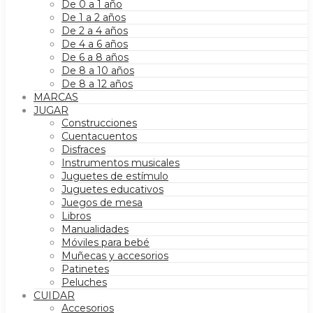
De 0 a 1 año
De 1 a 2 años
De 2 a 4 años
De 4 a 6 años
De 6 a 8 años
De 8 a 10 años
De 8 a 12 años
MARCAS
JUGAR
Construcciones
Cuentacuentos
Disfraces
Instrumentos musicales
Juguetes de estímulo
Juguetes educativos
Juegos de mesa
Libros
Manualidades
Móviles para bebé
Muñecas y accesorios
Patinetes
Peluches
CUIDAR
Accesorios