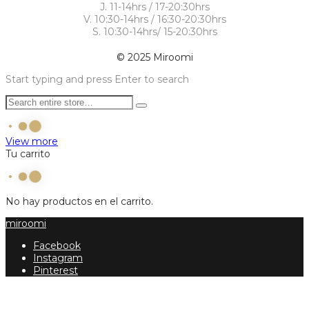
J. 11-14hrs / 17-20:30hrs
V. 10:30-14hrs / 16:30-20:30hrs
S. 10:30-14hrs/ 15-20:30hrs
© 2025 Miroomi
Start typing and press Enter to search
View more
Tu carrito
No hay productos en el carrito.
miroomi
Facebook
Instagram
Pinterest