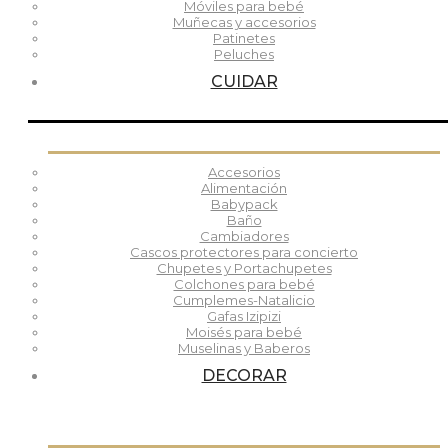
Móviles para bebé
Muñecas y accesorios
Patinetes
Peluches
CUIDAR
Accesorios
Alimentación
Babypack
Baño
Cambiadores
Cascos protectores para concierto
Chupetes y Portachupetes
Colchones para bebé
Cumplemes-Natalicio
Gafas Izipizi
Moisés para bebé
Muselinas y Baberos
DECORAR