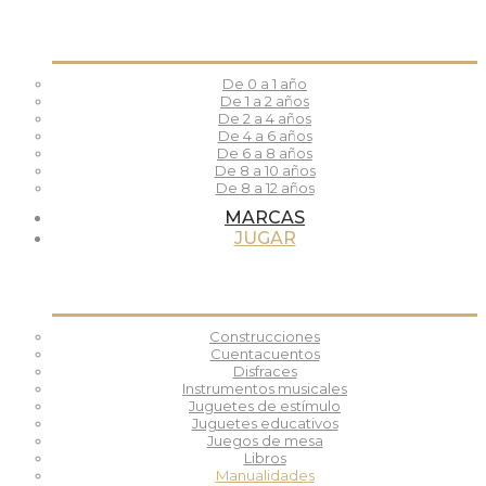
De 0 a 1 año
De 1 a 2 años
De 2 a 4 años
De 4 a 6 años
De 6 a 8 años
De 8 a 10 años
De 8 a 12 años
MARCAS
JUGAR
Construcciones
Cuentacuentos
Disfraces
Instrumentos musicales
Juguetes de estímulo
Juguetes educativos
Juegos de mesa
Libros
Manualidades