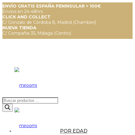
ENVÍO GRATIS ESPAÑA PENINSULAR > 100€
Envíos en 24-48hrs
CLICK AND COLLECT
C/ Gonzalo de Córdoba 8, Madrid (Chamberí)
NUEVA TIENDA
C/ Compañia 35, Málaga (Centro)
Búsqueda
de
productos
POR EDAD