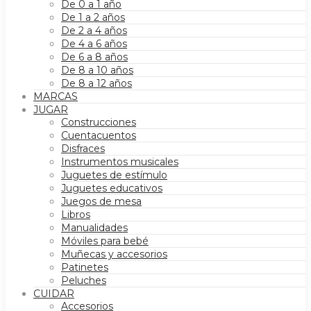
De 0 a 1 año
De 1 a 2 años
De 2 a 4 años
De 4 a 6 años
De 6 a 8 años
De 8 a 10 años
De 8 a 12 años
MARCAS
JUGAR
Construcciones
Cuentacuentos
Disfraces
Instrumentos musicales
Juguetes de estímulo
Juguetes educativos
Juegos de mesa
Libros
Manualidades
Móviles para bebé
Muñecas y accesorios
Patinetes
Peluches
CUIDAR
Accesorios