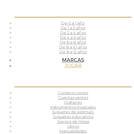
De 0 a 1 año
De 1 a 2 años
De 2 a 4 años
De 4 a 6 años
De 6 a 8 años
De 8 a 10 años
De 8 a 12 años
MARCAS
JUGAR
Construcciones
Cuentacuentos
Disfraces
Instrumentos musicales
Juguetes de estímulo
Juguetes educativos
Juegos de mesa
Libros
Manualidades