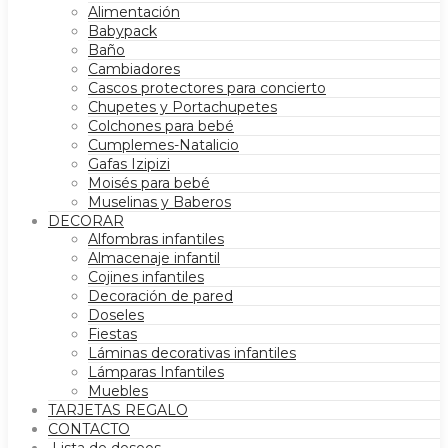
Alimentación
Babypack
Baño
Cambiadores
Cascos protectores para concierto
Chupetes y Portachupetes
Colchones para bebé
Cumplemes-Natalicio
Gafas Izipizi
Moisés para bebé
Muselinas y Baberos
DECORAR
Alfombras infantiles
Almacenaje infantil
Cojines infantiles
Decoración de pared
Doseles
Fiestas
Láminas decorativas infantiles
Lámparas Infantiles
Muebles
TARJETAS REGALO
CONTACTO