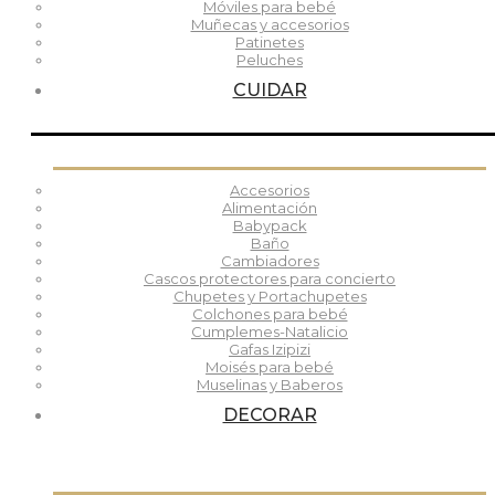
Móviles para bebé
Muñecas y accesorios
Patinetes
Peluches
CUIDAR
Accesorios
Alimentación
Babypack
Baño
Cambiadores
Cascos protectores para concierto
Chupetes y Portachupetes
Colchones para bebé
Cumplemes-Natalicio
Gafas Izipizi
Moisés para bebé
Muselinas y Baberos
DECORAR