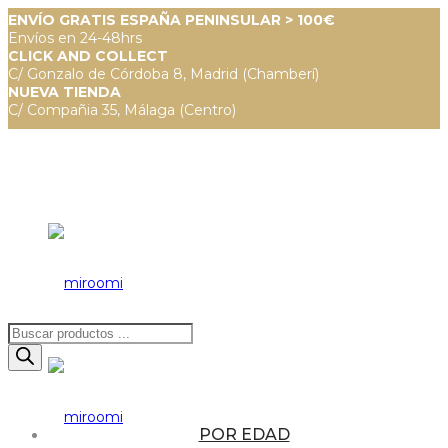
ENVÍO GRATIS ESPAÑA PENINSULAR > 100€
Envíos en 24-48hrs
CLICK AND COLLECT
C/ Gonzalo de Córdoba 8, Madrid (Chamberí)
NUEVA TIENDA
C/ Compañia 35, Málaga (Centro)
Búsqueda
de
productos
POR EDAD