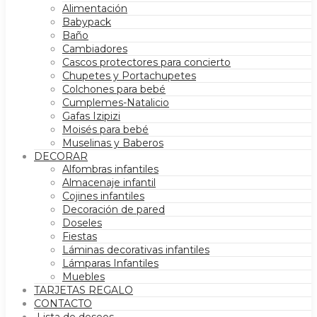
Alimentación
Babypack
Baño
Cambiadores
Cascos protectores para concierto
Chupetes y Portachupetes
Colchones para bebé
Cumplemes-Natalicio
Gafas Izipizi
Moisés para bebé
Muselinas y Baberos
DECORAR
Alfombras infantiles
Almacenaje infantil
Cojines infantiles
Decoración de pared
Doseles
Fiestas
Láminas decorativas infantiles
Lámparas Infantiles
Muebles
TARJETAS REGALO
CONTACTO