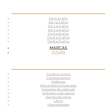
De 0 a 1 año
De 1 a 2 años
De 2 a 4 años
De 4 a 6 años
De 6 a 8 años
De 8 a 10 años
De 8 a 12 años
MARCAS
JUGAR
Construcciones
Cuentacuentos
Disfraces
Instrumentos musicales
Juguetes de estímulo
Juguetes educativos
Juegos de mesa
Libros
Manualidades