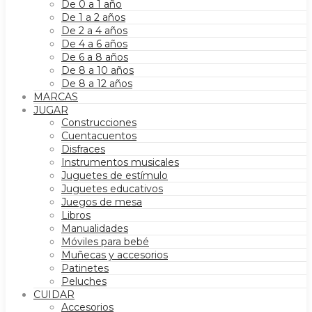
De 0 a 1 año
De 1 a 2 años
De 2 a 4 años
De 4 a 6 años
De 6 a 8 años
De 8 a 10 años
De 8 a 12 años
MARCAS
JUGAR
Construcciones
Cuentacuentos
Disfraces
Instrumentos musicales
Juguetes de estímulo
Juguetes educativos
Juegos de mesa
Libros
Manualidades
Móviles para bebé
Muñecas y accesorios
Patinetes
Peluches
CUIDAR
Accesorios