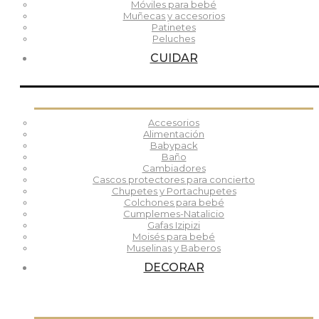
Móviles para bebé
Muñecas y accesorios
Patinetes
Peluches
CUIDAR
Accesorios
Alimentación
Babypack
Baño
Cambiadores
Cascos protectores para concierto
Chupetes y Portachupetes
Colchones para bebé
Cumplemes-Natalicio
Gafas Izipizi
Moisés para bebé
Muselinas y Baberos
DECORAR