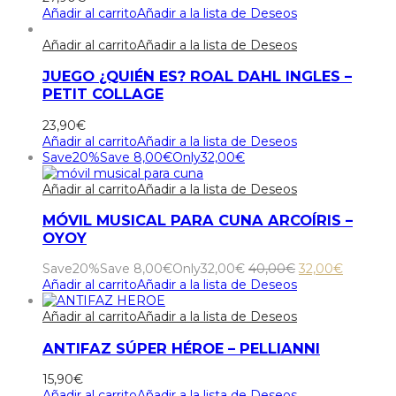
Añadir al carrito
Añadir a la lista de Deseos
Añadir al carrito
Añadir a la lista de Deseos
JUEGO ¿QUIÉN ES? ROAL DAHL INGLES –
PETIT COLLAGE
23,90
€
Añadir al carrito
Añadir a la lista de Deseos
Save
20%
Save
8,00
€
Only
32,00
€
Añadir al carrito
Añadir a la lista de Deseos
MÓVIL MUSICAL PARA CUNA ARCOÍRIS –
OYOY
El
El
Save
20%
Save
8,00
€
Only
32,00
€
40,00
€
32,00
€
precio
precio
Añadir al carrito
Añadir a la lista de Deseos
original
actual
era:
es:
Añadir al carrito
Añadir a la lista de Deseos
40,00€.
32,00€.
ANTIFAZ SÚPER HÉROE – PELLIANNI
15,90
€
Añadir al carrito
Añadir a la lista de Deseos