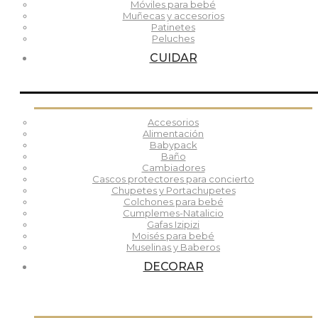
Móviles para bebé
Muñecas y accesorios
Patinetes
Peluches
CUIDAR
Accesorios
Alimentación
Babypack
Baño
Cambiadores
Cascos protectores para concierto
Chupetes y Portachupetes
Colchones para bebé
Cumplemes-Natalicio
Gafas Izipizi
Moisés para bebé
Muselinas y Baberos
DECORAR