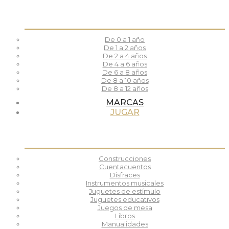
De 0 a 1 año
De 1 a 2 años
De 2 a 4 años
De 4 a 6 años
De 6 a 8 años
De 8 a 10 años
De 8 a 12 años
MARCAS
JUGAR
Construcciones
Cuentacuentos
Disfraces
Instrumentos musicales
Juguetes de estímulo
Juguetes educativos
Juegos de mesa
Libros
Manualidades