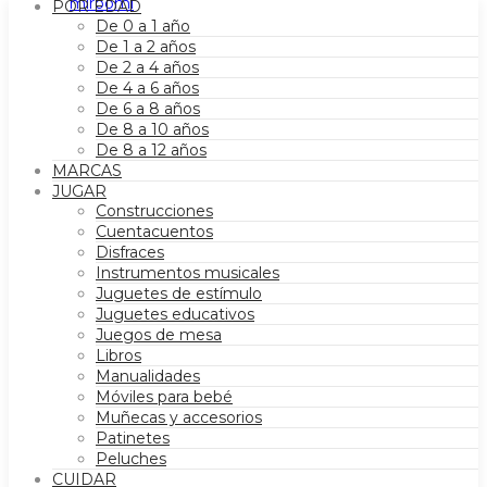
POR EDAD
De 0 a 1 año
De 1 a 2 años
De 2 a 4 años
De 4 a 6 años
De 6 a 8 años
De 8 a 10 años
De 8 a 12 años
MARCAS
JUGAR
Construcciones
Cuentacuentos
Disfraces
Instrumentos musicales
Juguetes de estímulo
Juguetes educativos
Juegos de mesa
Libros
Manualidades
Móviles para bebé
Muñecas y accesorios
Patinetes
Peluches
CUIDAR