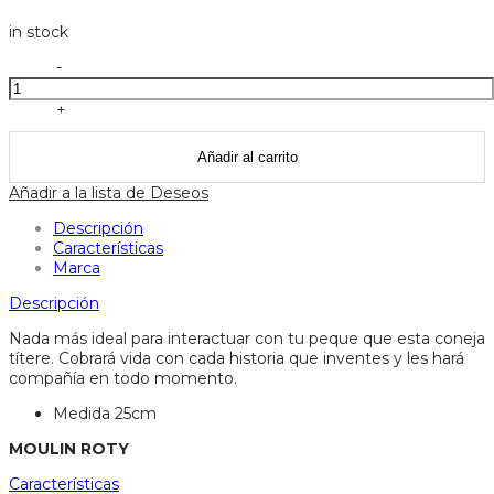
in stock
Marioneta
-
sylvain
coneja
+
-
moulin
Añadir al carrito
roty
cantidad
Añadir a la lista de Deseos
Descripción
Características
Marca
Descripción
Nada más ideal para interactuar con tu peque que esta coneja
títere. Cobrará vida con cada historia que inventes y les hará
compañía en todo momento.
Medida 25cm
MOULIN ROTY
Características