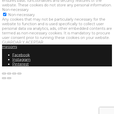
ensures basic functionalities and security features of the
website. These cookies do not store any personal information.
Non-necessary
Non-necessary
Any cookies that may not be particularly necessary for the
website to function and is used specifically to collect user
personal data via analytics, ads, other embedded contents are
termed as non-necessary cookies. It is mandatory to procure
user consent prior to running these cookies on your website.
GUARDAR Y ACEPTAR
miroomi
Facebook
Instagram
Pinterest