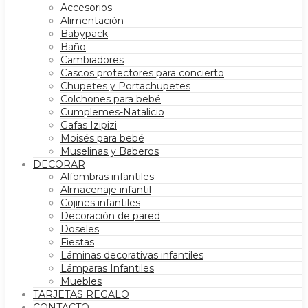
Accesorios
Alimentación
Babypack
Baño
Cambiadores
Cascos protectores para concierto
Chupetes y Portachupetes
Colchones para bebé
Cumplemes-Natalicio
Gafas Izipizi
Moisés para bebé
Muselinas y Baberos
DECORAR
Alfombras infantiles
Almacenaje infantil
Cojines infantiles
Decoración de pared
Doseles
Fiestas
Láminas decorativas infantiles
Lámparas Infantiles
Muebles
TARJETAS REGALO
CONTACTO