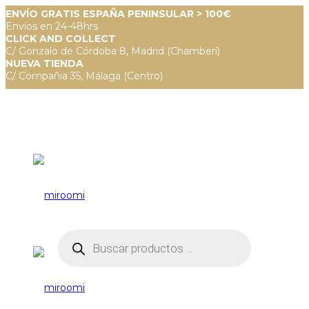
ENVÍO GRATIS ESPAÑA PENINSULAR > 100€
Envíos en 24-48hrs
CLICK AND COLLECT
C/ Gonzalo de Córdoba 8, Madrid (Chamberí)
NUEVA TIENDA
C/ Compañia 35, Málaga (Centro)
Búsqueda
de
productos