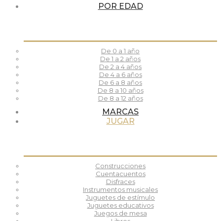
POR EDAD
De 0 a 1 año
De 1 a 2 años
De 2 a 4 años
De 4 a 6 años
De 6 a 8 años
De 8 a 10 años
De 8 a 12 años
MARCAS
JUGAR
Construcciones
Cuentacuentos
Disfraces
Instrumentos musicales
Juguetes de estímulo
Juguetes educativos
Juegos de mesa