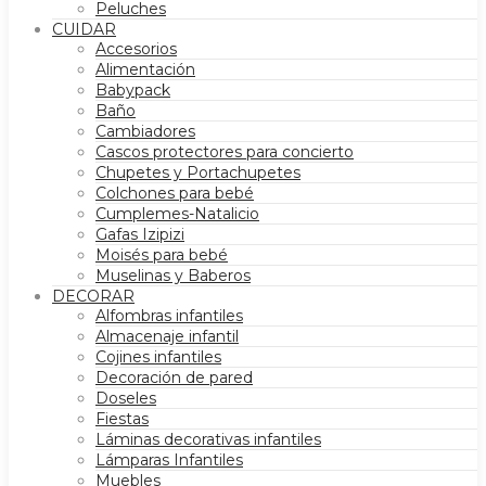
Peluches
CUIDAR
Accesorios
Alimentación
Babypack
Baño
Cambiadores
Cascos protectores para concierto
Chupetes y Portachupetes
Colchones para bebé
Cumplemes-Natalicio
Gafas Izipizi
Moisés para bebé
Muselinas y Baberos
DECORAR
Alfombras infantiles
Almacenaje infantil
Cojines infantiles
Decoración de pared
Doseles
Fiestas
Láminas decorativas infantiles
Lámparas Infantiles
Muebles