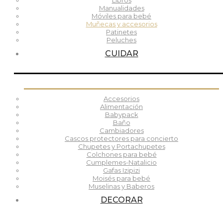
Libros
Manualidades
Móviles para bebé
Muñecas y accesorios
Patinetes
Peluches
CUIDAR
Accesorios
Alimentación
Babypack
Baño
Cambiadores
Cascos protectores para concierto
Chupetes y Portachupetes
Colchones para bebé
Cumplemes-Natalicio
Gafas Izipizi
Moisés para bebé
Muselinas y Baberos
DECORAR