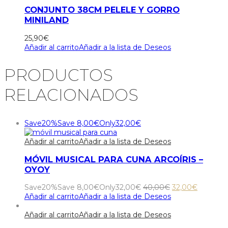
CONJUNTO 38CM PELELE Y GORRO
MINILAND
25,90
€
Añadir al carrito
Añadir a la lista de Deseos
PRODUCTOS
RELACIONADOS
Save
20%
Save
8,00
€
Only
32,00
€
Añadir al carrito
Añadir a la lista de Deseos
MÓVIL MUSICAL PARA CUNA ARCOÍRIS –
OYOY
El
El
Save
20%
Save
8,00
€
Only
32,00
€
40,00
€
32,00
€
precio
precio
Añadir al carrito
Añadir a la lista de Deseos
original
actual
era:
es:
Añadir al carrito
Añadir a la lista de Deseos
40,00€.
32,00€.