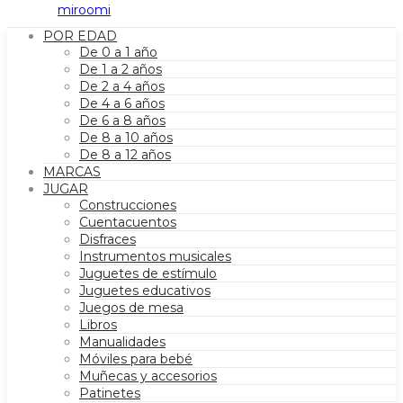
POR EDAD
De 0 a 1 año
De 1 a 2 años
De 2 a 4 años
De 4 a 6 años
De 6 a 8 años
De 8 a 10 años
De 8 a 12 años
MARCAS
JUGAR
Construcciones
Cuentacuentos
Disfraces
Instrumentos musicales
Juguetes de estímulo
Juguetes educativos
Juegos de mesa
Libros
Manualidades
Móviles para bebé
Muñecas y accesorios
Patinetes