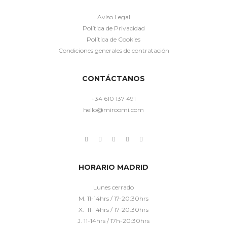
Aviso Legal
Política de Privacidad
Política de Cookies
Condiciones generales de contratación
CONTÁCTANOS
+34 610 137 491
hello@miroomi.com
HORARIO MADRID
Lunes cerrado
M. 11-14hrs / 17-20:30hrs
X. 11-14hrs / 17-20:30hrs
J. 11-14hrs / 17h-20:30hrs