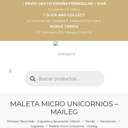
ENVÍO GRATIS ESPAÑA PENINSULAR > 100€
Envíos en 24-48hrs
CLICK AND COLLECT
C/ Gonzalo de Córdoba 8, Madrid (Chamberí)
NUEVA TIENDA
C/ Compañia 35, Málaga (Centro)
Búsqueda
de
productos
MALETA MICRO UNICORNIOS –
MAILEG
Miroomi Deco Kids – Juguetes y decoración Infantil
Tienda
Decoración
/
/
/
Juguetes
Maleta micro unicornios – maileg
/