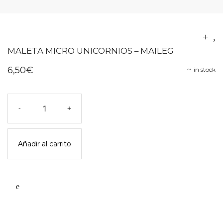
MALETA MICRO UNICORNIOS – MAILEG
6,50
€
in stock
Maleta
-
+
micro
unicornios
-
Añadir al carrito
maileg
cantidad