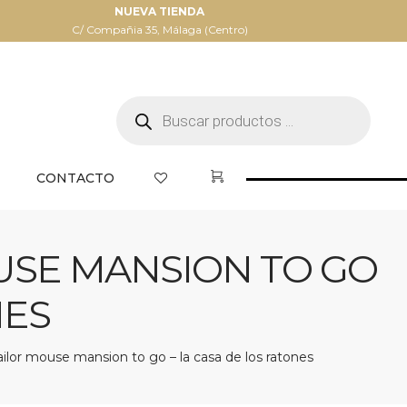
NUEVA TIENDA
C/ Compañia 35, Málaga (Centro)
Búsqueda
de
productos
CONTACTO
USE MANSION TO GO
NES
ilor mouse mansion to go – la casa de los ratones