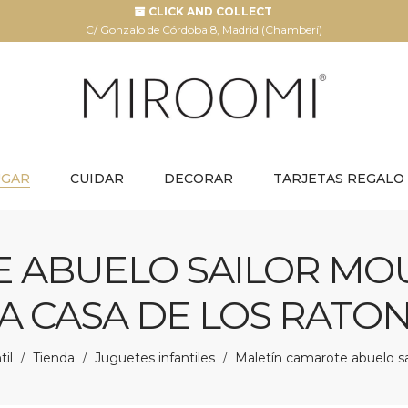
CLICK AND COLLECT
C/ Gonzalo de Córdoba 8, Madrid (Chamberí)
UGAR
CUIDAR
DECORAR
TARJETAS REGALO
 ABUELO SAILOR MO
LA CASA DE LOS RATO
il
Tienda
Juguetes infantiles
Maletín camarote abuelo sa
/
/
/