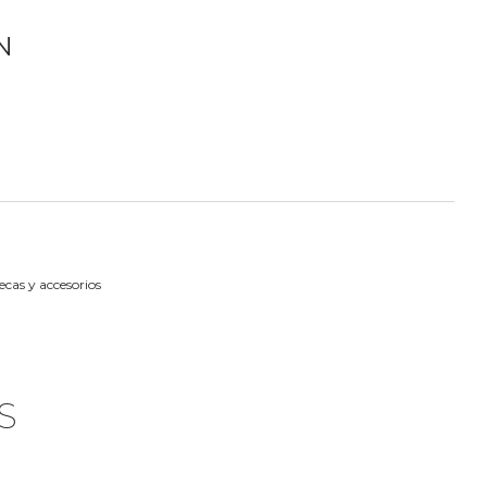
N
cas y accesorios
S