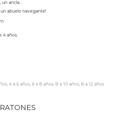
, un ancla…
a un abuelo navegante!
cm
e 4 años.
años
,
4 a 6 años
,
6 a 8 años
,
8 a 10 años
,
8 a 12 años
 RATONES