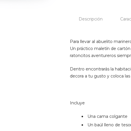
go
-
la
Descripción
Carac
casa
de
los
Para llevar al abuelito marine
ratones
Un práctico maletín de cartón 
cantidad
ratoncitos aventureros siempr
Dentro encontrarás la habitaci
decora a tu gusto y coloca las
Incluye
Una cama colgante
Un baúl lleno de teso