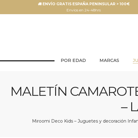
ENVÍO GRATIS ESPAÑA PENINSULAR > 100€
Envíos en 24-48hrs
POR EDAD
MARCAS
J
MALETÍN CAMAROTE
– 
Miroomi Deco Kids – Juguetes y decoración Infant