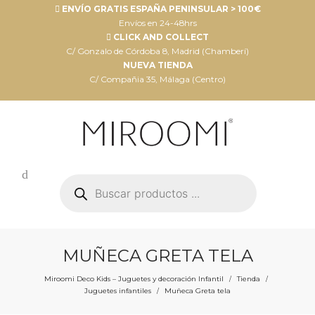
ENVÍO GRATIS ESPAÑA PENINSULAR > 100€
Envíos en 24-48hrs
CLICK AND COLLECT
C/ Gonzalo de Córdoba 8, Madrid (Chamberí)
NUEVA TIENDA
C/ Compañia 35, Málaga (Centro)
Búsqueda
de
productos
MUÑECA GRETA TELA
Miroomi Deco Kids – Juguetes y decoración Infantil
Tienda
/
/
Juguetes infantiles
Muñeca Greta tela
/