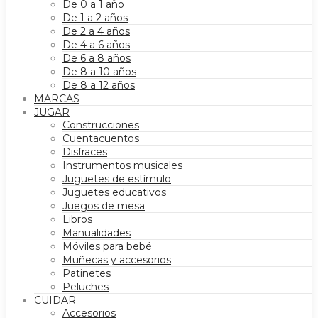
De 0 a 1 año
De 1 a 2 años
De 2 a 4 años
De 4 a 6 años
De 6 a 8 años
De 8 a 10 años
De 8 a 12 años
MARCAS
JUGAR
Construcciones
Cuentacuentos
Disfraces
Instrumentos musicales
Juguetes de estímulo
Juguetes educativos
Juegos de mesa
Libros
Manualidades
Móviles para bebé
Muñecas y accesorios
Patinetes
Peluches
CUIDAR
Accesorios