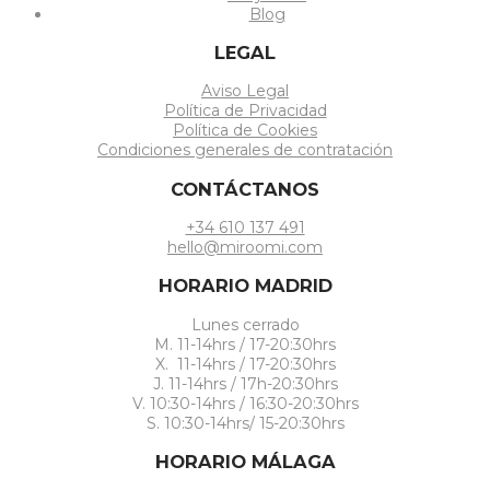
Blog
LEGAL
Aviso Legal
Política de Privacidad
Política de Cookies
Condiciones generales de contratación
CONTÁCTANOS
+34 610 137 491
hello@miroomi.com
HORARIO MADRID
Lunes cerrado
M. 11-14hrs / 17-20:30hrs
X. 11-14hrs / 17-20:30hrs
J. 11-14hrs / 17h-20:30hrs
V. 10:30-14hrs / 16:30-20:30hrs
S. 10:30-14hrs/ 15-20:30hrs
HORARIO MÁLAGA