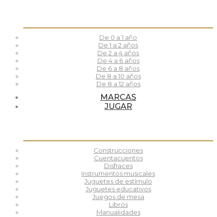
De 0 a 1 año
De 1 a 2 años
De 2 a 4 años
De 4 a 6 años
De 6 a 8 años
De 8 a 10 años
De 8 a 12 años
MARCAS
JUGAR
Construcciones
Cuentacuentos
Disfraces
Instrumentos musicales
Juguetes de estímulo
Juguetes educativos
Juegos de mesa
Libros
Manualidades