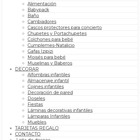
Alimentación
Babypack
Baño
Cambiadores
Cascos protectores para concierto
Chupetes y Portachupetes
Colchones para bebé
Cumplemes-Natalicio
Gafas Izipizi
Moisés para bebé
Muselinas y Baberos
DECORAR
Alfombras infantiles
Almacenaje infantil
Cojines infantiles
Decoración de pared
Doseles
Fiestas
Láminas decorativas infantiles
Lámparas Infantiles
Muebles
TARJETAS REGALO
CONTACTO