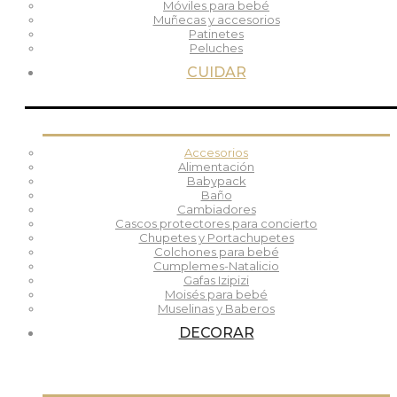
Móviles para bebé
Muñecas y accesorios
Patinetes
Peluches
CUIDAR
Accesorios
Alimentación
Babypack
Baño
Cambiadores
Cascos protectores para concierto
Chupetes y Portachupetes
Colchones para bebé
Cumplemes-Natalicio
Gafas Izipizi
Moisés para bebé
Muselinas y Baberos
DECORAR