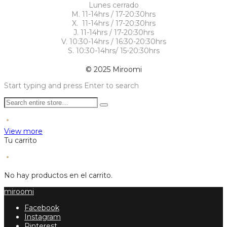
Lunes cerrado
M. 11-14hrs / 17-20:30hrs
X. 11-14hrs / 17-20:30hrs
J. 11-14hrs / 17-20:30hrs
V. 10:30-14hrs / 16:30-20:30hrs
S. 10:30-14hrs/ 15-20:30hrs
© 2025 Miroomi
Start typing and press Enter to search
View more
Tu carrito
No hay productos en el carrito.
miroomi
Facebook
Instagram
Pinterest