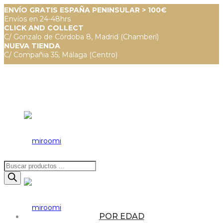
ENVÍO GRATIS ESPAÑA PENINSULAR > 100€
Envíos en 24-48hrs
CLICK AND COLLECT
C/ Gonzalo de Córdoba 8, Madrid (Chamberí)
NUEVA TIENDA
C/ Compañia 35, Málaga (Centro)
Búsqueda
de
productos
POR EDAD