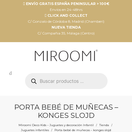
ENVÍO GRATIS ESPAÑA PENINSULAR > 100€
Envíos en 24-48hrs
CLICK AND COLLECT
C/ Gonzalo de Córdoba 8, Madrid (Chamberí)
NUEVA TIENDA
C/ Compañia 35, Málaga (Centro)
Búsqueda
de
productos
PORTA BEBÉ DE MUÑECAS –
KONGES SLOJD
Miroomi Deco Kids – Juguetes y decoración Infantil
Tienda
/
/
Juguetes infantiles
Porta bebé de muñecas – konges slojd
/