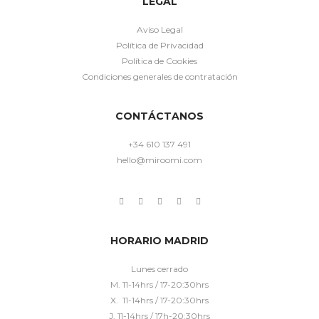
LEGAL
Aviso Legal
Política de Privacidad
Política de Cookies
Condiciones generales de contratación
CONTÁCTANOS
+34 610 137 491
hello@miroomi.com
HORARIO MADRID
Lunes cerrado
M. 11-14hrs / 17-20:30hrs
X. 11-14hrs / 17-20:30hrs
J. 11-14hrs / 17h-20:30hrs