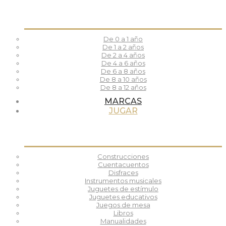
De 0 a 1 año
De 1 a 2 años
De 2 a 4 años
De 4 a 6 años
De 6 a 8 años
De 8 a 10 años
De 8 a 12 años
MARCAS
JUGAR
Construcciones
Cuentacuentos
Disfraces
Instrumentos musicales
Juguetes de estímulo
Juguetes educativos
Juegos de mesa
Libros
Manualidades