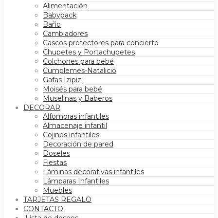
Alimentación
Babypack
Baño
Cambiadores
Cascos protectores para concierto
Chupetes y Portachupetes
Colchones para bebé
Cumplemes-Natalicio
Gafas Izipizi
Moisés para bebé
Muselinas y Baberos
DECORAR
Alfombras infantiles
Almacenaje infantil
Cojines infantiles
Decoración de pared
Doseles
Fiestas
Láminas decorativas infantiles
Lámparas Infantiles
Muebles
TARJETAS REGALO
CONTACTO