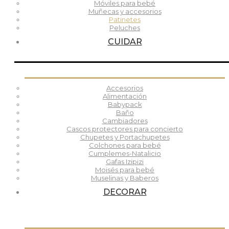
Móviles para bebé
Muñecas y accesorios
Patinetes
Peluches
CUIDAR
Accesorios
Alimentación
Babypack
Baño
Cambiadores
Cascos protectores para concierto
Chupetes y Portachupetes
Colchones para bebé
Cumplemes-Natalicio
Gafas Izipizi
Moisés para bebé
Muselinas y Baberos
DECORAR