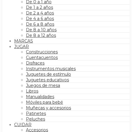
De 0 a 1 año
De 1 a 2 años
De 2 a 4 años
De 4 a 6 años
De 6 a 8 años
De 8 a 10 años
De 8 a 12 años
MARCAS
JUGAR
Construcciones
Cuentacuentos
Disfraces
Instrumentos musicales
Juguetes de estímulo
Juguetes educativos
Juegos de mesa
Libros
Manualidades
Móviles para bebé
Muñecas y accesorios
Patinetes
Peluches
CUIDAR
Accesorios