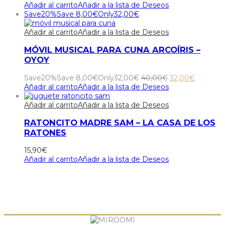
Añadir al carrito
Añadir a la lista de Deseos
Save
20%
Save
8,00
€
Only
32,00
€
Añadir al carrito
Añadir a la lista de Deseos
MÓVIL MUSICAL PARA CUNA ARCOÍRIS –
OYOY
El
El
Save
20%
Save
8,00
€
Only
32,00
€
40,00
€
32,00
€
precio
precio
Añadir al carrito
Añadir a la lista de Deseos
original
actual
era:
es:
Añadir al carrito
Añadir a la lista de Deseos
40,00€.
32,00€.
RATONCITO MADRE SAM – LA CASA DE LOS
RATONES
15,90
€
Añadir al carrito
Añadir a la lista de Deseos