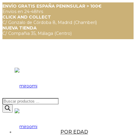
ENVÍO GRATIS ESPAÑA PENINSULAR > 100€
Envíos en 24-48hrs
CLICK AND COLLECT
C/ Gonzalo de Córdoba 8, Madrid (Chamberí)
NUEVA TIENDA
C/ Compañia 35, Málaga (Centro)
Búsqueda
de
productos
POR EDAD