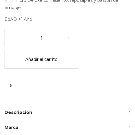
Mini Micro Deluxe con asiento, reposapies y bastón de
empuje.
EdAD +1 Año
Patinete
-
+
mini
micro
3en1
Añadir al carrito
deluxe
azul
hielo
cantidad
Descripción
Marca