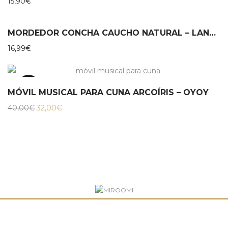
15,90
€
MORDEDOR CONCHA CAUCHO NATURAL – LANCO
16,99
€
20%
MÓVIL MUSICAL PARA CUNA ARCOÍRIS – OYOY
El
El
40,00
€
32,00
€
precio
precio
original
actual
era:
es:
40,00€.
32,00€.