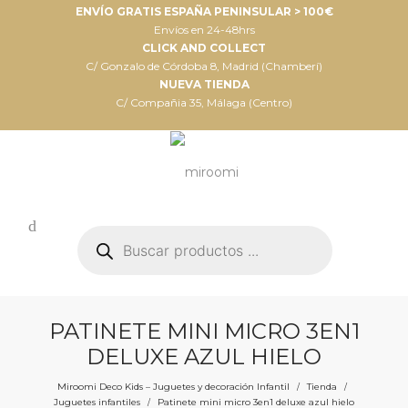
ENVÍO GRATIS ESPAÑA PENINSULAR > 100€
Envíos en 24-48hrs
CLICK AND COLLECT
C/ Gonzalo de Córdoba 8, Madrid (Chamberí)
NUEVA TIENDA
C/ Compañia 35, Málaga (Centro)
Búsqueda
de
productos
PATINETE MINI MICRO 3EN1
DELUXE AZUL HIELO
Miroomi Deco Kids – Juguetes y decoración Infantil
Tienda
/
/
Juguetes infantiles
Patinete mini micro 3en1 deluxe azul hielo
/