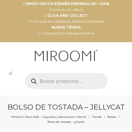
ENVÍO GRATIS ESPAÑA PENINSULAR > 100€
Envíos en 24-48hrs
CLICK AND COLLECT
C/ Gonzalo de Córdoba 8, Madrid (Chamberí)
NUEVA TIENDA
C/ Compañia 35, Málaga (Centro)
Búsqueda
de
productos
BOLSO DE TOSTADA – JELLYCAT
Miroomi Deco Kids – Juguetes y decoración Infantil
Tienda
Bolsos
/
/
/
Bolso de tostada – jellycat