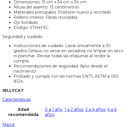
Dimensiones: 15 cm x 34 cm x 34 cm
Altura del asiento: 13 centímetros
Materiales principales: Poliéster nuevo y reciclado
Relleno interior: Fibras recicladas
Ojo bordado
Código: STH4FXC
Seguridad y cuidado
Instrucciones de cuidado: Lavar únicamente a 30
grados Celsius; no secar en secadora, no limpiar en seco
ni planchar. Revise todas las etiquetas al recibir la
compra.
Recomendaciones de seguridad: Apto desde el
nacimiento
Probado y cumple con las normas EN71, ASTM e ISO
8124
JELLYCAT
Características
Edad
0 a 1 año
,
1 a 2 años
,
2 a 4 años
,
4 a 6
recomendada
años
Marca