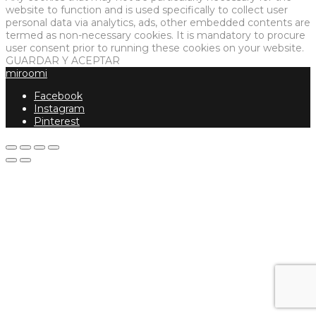
website to function and is used specifically to collect user
personal data via analytics, ads, other embedded contents are
termed as non-necessary cookies. It is mandatory to procure
user consent prior to running these cookies on your website.
GUARDAR Y ACEPTAR
miroomi
Facebook
Instagram
Pinterest