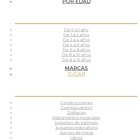
POR EDAD
De 0 a 1 año
De 1 a 2 años
De 2 a 4 años
De 4 a 6 años
De 6 a 8 años
De 8 a 10 años
De 8 a 12 años
MARCAS
JUGAR
Construcciones
Cuentacuentos
Disfraces
Instrumentos musicales
Juguetes de estímulo
Juguetes educativos
Juegos de mesa
Libros