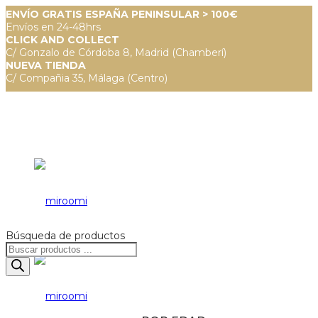
ENVÍO GRATIS ESPAÑA PENINSULAR > 100€
Envíos en 24-48hrs
CLICK AND COLLECT
C/ Gonzalo de Córdoba 8, Madrid (Chamberí)
NUEVA TIENDA
C/ Compañia 35, Málaga (Centro)
Búsqueda de productos