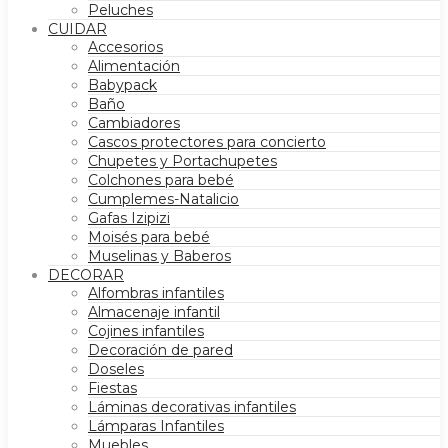
Peluches
CUIDAR
Accesorios
Alimentación
Babypack
Baño
Cambiadores
Cascos protectores para concierto
Chupetes y Portachupetes
Colchones para bebé
Cumplemes-Natalicio
Gafas Izipizi
Moisés para bebé
Muselinas y Baberos
DECORAR
Alfombras infantiles
Almacenaje infantil
Cojines infantiles
Decoración de pared
Doseles
Fiestas
Láminas decorativas infantiles
Lámparas Infantiles
Muebles