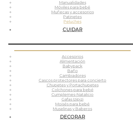
Manualidades
Móviles para bebé
Muñecas y accesorios
Patinetes
Peluches
CUIDAR
Accesorios
Alimentación
Babypack
Baño
Cambiadores
Cascos protectores para concierto
Chupetes y Portachupetes
Colchones para bebé
Cumplemes-Natalicio
Gafas Izipizi
Moisés para bebé
Muselinas y Baberos
DECORAR