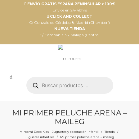
ENVÍO GRATIS ESPAÑA PENINSULAR > 100€
Envíos en 24-48hrs
CLICK AND COLLECT
C/ Gonzalo de Córdoba 8, Madrid (Chamberí)
NUEVA TIENDA
C/ Compañia 35, Málaga (Centro)
Búsqueda
de
productos
MI PRIMER PELUCHE ARENA –
MAILEG
Miroomi Deco Kids – Juguetes y decoración Infantil
Tienda
/
/
Juguetes infantiles
Mi primer peluche arena – maileg
/