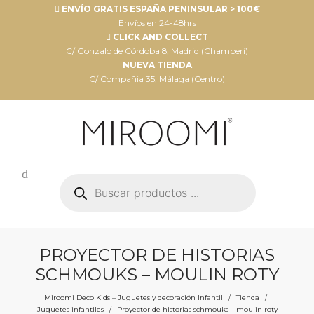
ENVÍO GRATIS ESPAÑA PENINSULAR > 100€
Envíos en 24-48hrs
CLICK AND COLLECT
C/ Gonzalo de Córdoba 8, Madrid (Chamberí)
NUEVA TIENDA
C/ Compañia 35, Málaga (Centro)
Búsqueda
de
productos
PROYECTOR DE HISTORIAS
SCHMOUKS – MOULIN ROTY
Miroomi Deco Kids – Juguetes y decoración Infantil
Tienda
/
/
Juguetes infantiles
Proyector de historias schmouks – moulin roty
/