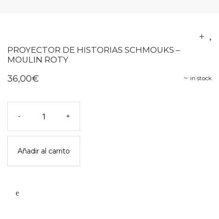
PROYECTOR DE HISTORIAS SCHMOUKS –
MOULIN ROTY
36,00
€
in stock
Proyector
-
+
de
historias
schmouks
Añadir al carrito
-
moulin
roty
cantidad