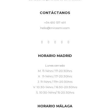
CONTÁCTANOS
+34 610 137 491
hello@miroomi.com
HORARIO MADRID
Lunes cerrado
M. 11-14hrs / 17-20:30hrs
X. 11-14hrs / 17-20:30hrs
J. 11-14hrs / 17h-20:30hrs
V. 10:30-14hrs / 16:30-20:30hrs
S. 10:30-14hrs/ 15-20:30hrs
HORARIO MÁLAGA