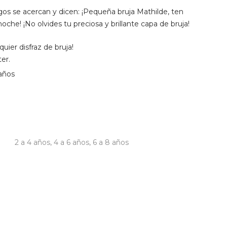
os se acercan y dicen: ¡Pequeña bruja Mathilde, ten
 noche! ¡No olvides tu preciosa y brillante capa de bruja!
uier disfraz de bruja!
er.
 años
2 a 4 años
,
4 a 6 años
,
6 a 8 años