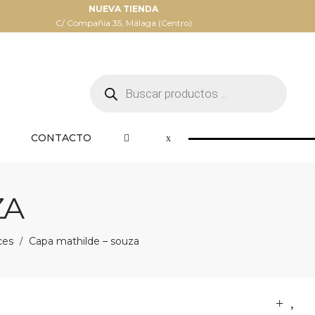
NUEVA TIENDA
C/ Compañia 35, Málaga (Centro)
Búsqueda
de
productos
CONTACTO
ZA
ces
Capa mathilde – souza
/