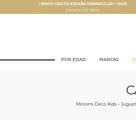
ENVÍO GRATIS ESPAÑA PENINSULAR > 100€
Envíos en 24-48hrs
POR EDAD
MARCAS
J
C
Miroomi Deco Kids – Juguete