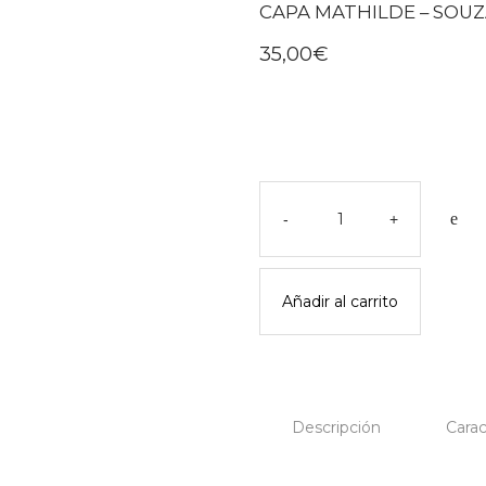
CAPA MATHILDE – SOU
35,00
€
Capa
mathilde
-
+
-
souza
cantidad
Añadir al carrito
Descripción
Carac