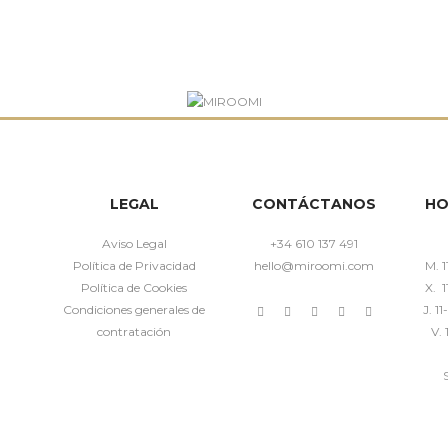
LEGAL
CONTÁCTANOS
HO
Aviso Legal
+34 610 137 491
Política de Privacidad
hello@miroomi.com
M. 1
Política de Cookies
X. 1
Condiciones generales de
J. 1
contratación
V. 