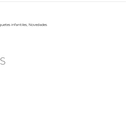
uetes infantiles
,
Novedades
S