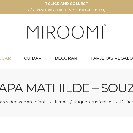
CLICK AND COLLECT
C/ Gonzalo de Córdoba 8, Madrid (Chamberí)
UGAR
CUIDAR
DECORAR
TARJETAS REGALO
APA MATHILDE – SOU
s y decoración Infantil
Tienda
Juguetes infantiles
Disfra
/
/
/