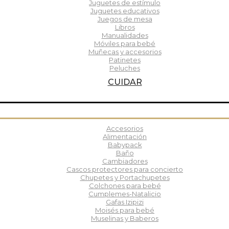
Juguetes de estímulo
Juguetes educativos
Juegos de mesa
Libros
Manualidades
Móviles para bebé
Muñecas y accesorios
Patinetes
Peluches
CUIDAR
Accesorios
Alimentación
Babypack
Baño
Cambiadores
Cascos protectores para concierto
Chupetes y Portachupetes
Colchones para bebé
Cumplemes-Natalicio
Gafas Izipizi
Moisés para bebé
Muselinas y Baberos