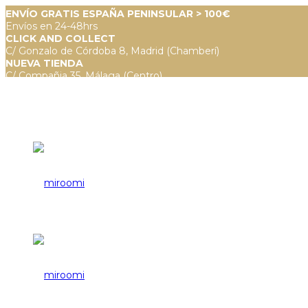
ENVÍO GRATIS ESPAÑA PENINSULAR > 100€
Envíos en 24-48hrs
CLICK AND COLLECT
C/ Gonzalo de Córdoba 8, Madrid (Chamberí)
NUEVA TIENDA
C/ Compañia 35, Málaga (Centro)