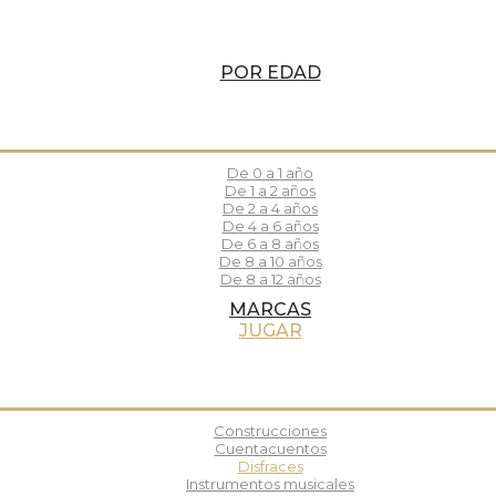
POR EDAD
De 0 a 1 año
De 1 a 2 años
De 2 a 4 años
De 4 a 6 años
De 6 a 8 años
De 8 a 10 años
De 8 a 12 años
MARCAS
JUGAR
Construcciones
Cuentacuentos
Disfraces
Instrumentos musicales