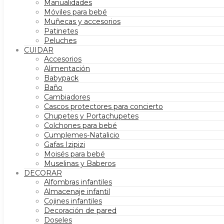
Manualidades
Móviles para bebé
Muñecas y accesorios
Patinetes
Peluches
CUIDAR
Accesorios
Alimentación
Babypack
Baño
Cambiadores
Cascos protectores para concierto
Chupetes y Portachupetes
Colchones para bebé
Cumplemes-Natalicio
Gafas Izipizi
Moisés para bebé
Muselinas y Baberos
DECORAR
Alfombras infantiles
Almacenaje infantil
Cojines infantiles
Decoración de pared
Doseles