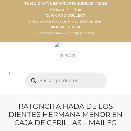
ENVÍO GRATIS ESPAÑA PENINSULAR > 100€
Envíos en 24-48hrs
CLICK AND COLLECT
C/ Gonzalo de Córdoba 8, Madrid (Chamberí)
NUEVA TIENDA
C/ Compañia 35, Málaga (Centro)
Búsqueda
de
productos
RATONCITA HADA DE LOS
DIENTES HERMANA MENOR EN
CAJA DE CERILLAS – MAILEG