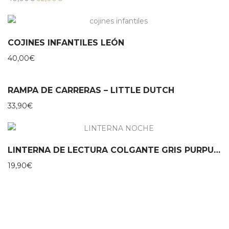
precio
precio
original
actual
era:
es:
40,00€.
32,00€.
COJINES INFANTILES LEÓN
40,00
€
RAMPA DE CARRERAS – LITTLE DUTCH
33,90
€
LINTERNA DE LECTURA COLGANTE GRIS PURPURINA MOSES
19,90
€