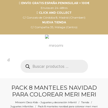
ENVÍO GRATIS ESPAÑA PENINSULAR > 100€
Envíos en 24-48hrs
CLICK AND COLLECT
C/ Gonzalo de Córdoba 8, Madrid (Chamberí)
NUEVA TIENDA
C/ Compañia 35, Málaga (Centro)
Búsqueda
de
productos
PACK 8 MANTELES NAVIDAD
PARA COLOREAR MERI MERI
Miroomi Deco Kids – Juguetes y decoración Infantil
Tienda
/
/
Juguetes infantiles
Pack 8 manteles navidad para colorear meri meri
/