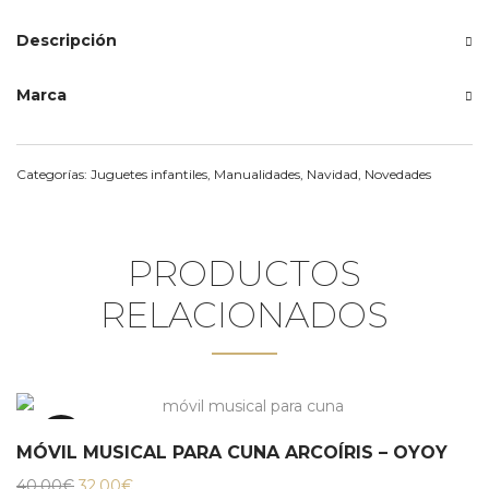
Descripción
Marca
Categorías:
Juguetes infantiles
,
Manualidades
,
Navidad
,
Novedades
PRODUCTOS
RELACIONADOS
20%
MÓVIL MUSICAL PARA CUNA ARCOÍRIS – OYOY
El
El
40,00
€
32,00
€