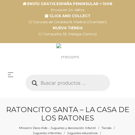
ENVÍO GRATIS ESPAÑA PENINSULAR > 100€
Envíos en 24-48hrs
CLICK AND COLLECT
C/ Gonzalo de Córdoba 8, Madrid (Chamberí)
NUEVA TIENDA
C/ Compañia 35, Málaga (Centro)
Búsqueda
de
productos
RATONCITO SANTA – LA CASA DE
LOS RATONES
Miroomi Deco Kids – Juguetes y decoración Infantil
Tienda
/
/
Juguetes infantiles
Juguetes educativos
/
/