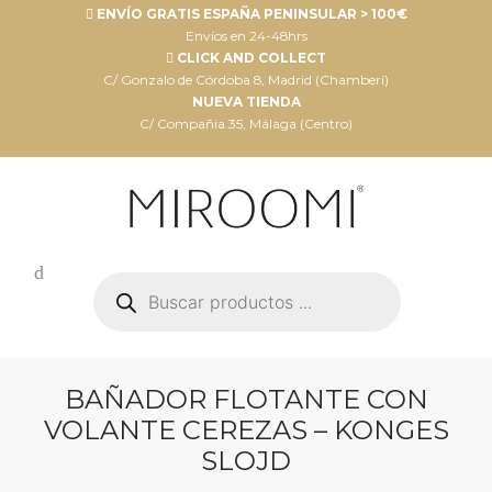
ENVÍO GRATIS ESPAÑA PENINSULAR > 100€
Envíos en 24-48hrs
CLICK AND COLLECT
C/ Gonzalo de Córdoba 8, Madrid (Chamberí)
NUEVA TIENDA
C/ Compañia 35, Málaga (Centro)
Búsqueda
de
productos
BAÑADOR FLOTANTE CON
VOLANTE CEREZAS – KONGES
SLOJD