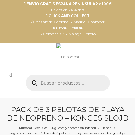
ENVÍO GRATIS ESPAÑA PENINSULAR > 100€
Envíos en 24-48hrs
CLICK AND COLLECT
C/ Gonzalo de Córdoba 8, Madrid (Chamberí)
NUEVA TIENDA
C/ Compañia 35, Málaga (Centro)
Búsqueda
de
productos
PACK DE 3 PELOTAS DE PLAYA
DE NEOPRENO – KONGES SLOJD
Miroomi Deco Kids – Juguetes y decoración Infantil
Tienda
/
/
Juguetes infantiles
Pack de 3 pelotas de playa de neopreno – konges slojd
/