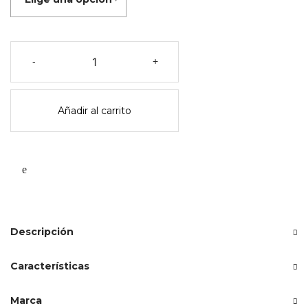
Pack
-
+
de
3
pelotas
Añadir al carrito
de
playa
de
neopreno
-
konges
slojd
cantidad
Descripción
Características
Marca