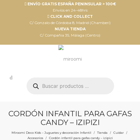
ENVÍO GRATIS ESPAÑA PENINSULAR > 100€
Envíos en 24-48hrs
CLICK AND COLLECT
C/ Gonzalo de Córdoba 8, Madrid (Chamberí)
NUEVA TIENDA
C/ Compañia 35, Málaga (Centro)
Búsqueda
de
productos
CORDÓN INFANTIL PARA GAFAS
CANDY – IZIPIZI
Miroomi Deco Kids – Juguetes y decoración Infantil
Tienda
Cuidar
/
/
/
Accesorios
Cordón infantil para gafas candy – izipizi
/