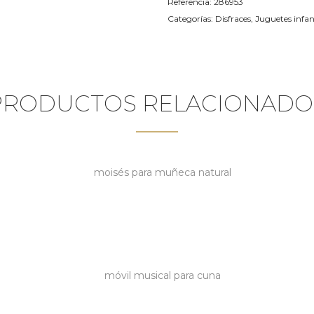
Referencia:
286953
Categorías:
Disfraces
,
Juguetes infan
PRODUCTOS RELACIONADO