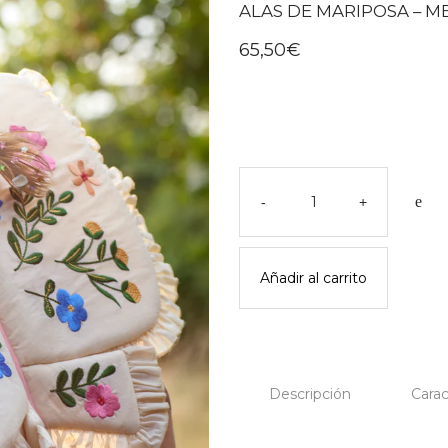
ALAS DE MARIPOSA – ME
65,50
€
Alas
de
-
+
mariposa
-
meri
Añadir al carrito
meri
cantidad
Descripción
Carac