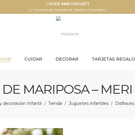
CLICK AND COLLECT
C/ Gonzalo de Córdoba 8, Madrid (Chamberí)
UGAR
CUIDAR
DECORAR
TARJETAS REGALO
 DE MARIPOSA – MERI
 decoración Infantil
Tienda
Juguetes infantiles
Disfraces
/
/
/