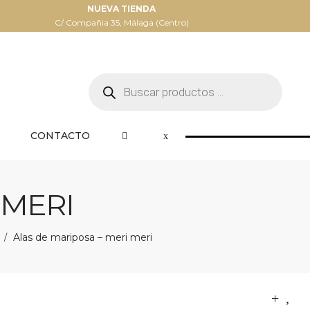
NUEVA TIENDA
C/ Compañia 35, Málaga (Centro)
Búsqueda
de
productos
CONTACTO
 MERI
Alas de mariposa – meri meri
/