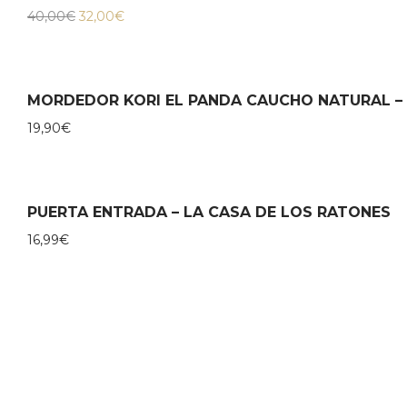
El
El
40,00
€
32,00
€
precio
precio
original
actual
era:
es:
40,00€.
32,00€.
MORDEDOR KORI EL PANDA CAUCHO NATURAL –
19,90
€
PUERTA ENTRADA – LA CASA DE LOS RATONES
16,99
€