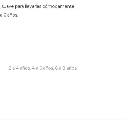
lo suave para llevarlas cómodamente.
 6 años.
2 a 4 años
,
4 a 6 años
,
6 a 8 años