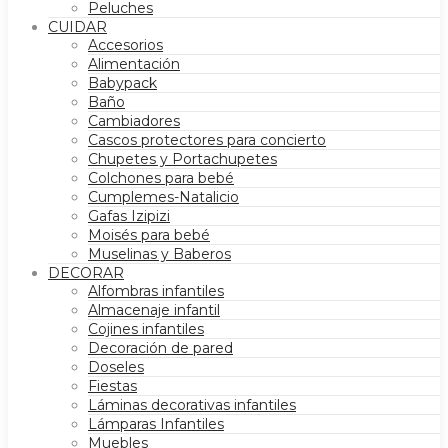
Peluches
CUIDAR
Accesorios
Alimentación
Babypack
Baño
Cambiadores
Cascos protectores para concierto
Chupetes y Portachupetes
Colchones para bebé
Cumplemes-Natalicio
Gafas Izipizi
Moisés para bebé
Muselinas y Baberos
DECORAR
Alfombras infantiles
Almacenaje infantil
Cojines infantiles
Decoración de pared
Doseles
Fiestas
Láminas decorativas infantiles
Lámparas Infantiles
Muebles