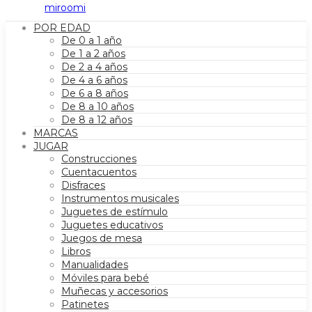
POR EDAD
De 0 a 1 año
De 1 a 2 años
De 2 a 4 años
De 4 a 6 años
De 6 a 8 años
De 8 a 10 años
De 8 a 12 años
MARCAS
JUGAR
Construcciones
Cuentacuentos
Disfraces
Instrumentos musicales
Juguetes de estímulo
Juguetes educativos
Juegos de mesa
Libros
Manualidades
Móviles para bebé
Muñecas y accesorios
Patinetes