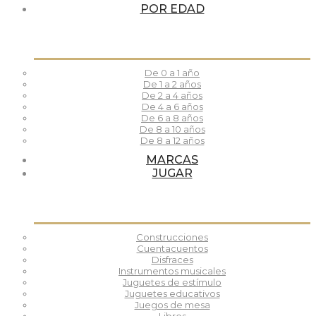
POR EDAD
De 0 a 1 año
De 1 a 2 años
De 2 a 4 años
De 4 a 6 años
De 6 a 8 años
De 8 a 10 años
De 8 a 12 años
MARCAS
JUGAR
Construcciones
Cuentacuentos
Disfraces
Instrumentos musicales
Juguetes de estímulo
Juguetes educativos
Juegos de mesa