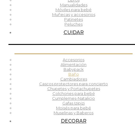
Libros
Manualidades
Móviles para bebé
Muñecas y accesorios
Patinetes
Peluches
CUIDAR
Accesorios
Alimentación
Babypack
Baño
Cambiadores
Cascos protectores para concierto
Chupetes y Portachupetes
Colchones para bebé
Cumplemes-Natalicio
Gafas Izipizi
Moisés para bebé
Muselinas y Baberos
DECORAR