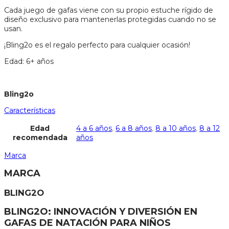
Cada juego de gafas viene con su propio estuche rígido de
diseño exclusivo para mantenerlas protegidas cuando no se
usan.
¡Bling2o es el regalo perfecto para cualquier ocasión!
Edad: 6+ años
Bling2o
Características
Edad
4 a 6 años
,
6 a 8 años
,
8 a 10 años
,
8 a 12
recomendada
años
Marca
MARCA
BLING2O
BLING2O: INNOVACIÓN Y DIVERSIÓN EN
GAFAS DE NATACIÓN PARA NIÑOS