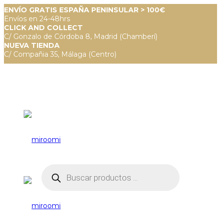
ENVÍO GRATIS ESPAÑA PENINSULAR > 100€
Envíos en 24-48hrs
CLICK AND COLLECT
C/ Gonzalo de Córdoba 8, Madrid (Chamberí)
NUEVA TIENDA
C/ Compañia 35, Málaga (Centro)
Búsqueda
de
productos