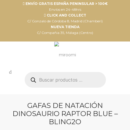
ENVÍO GRATIS ESPAÑA PENINSULAR > 100€
Envíos en 24-48hrs
CLICK AND COLLECT
C/ Gonzalo de Córdoba 8, Madrid (Chamberí)
NUEVA TIENDA
C/ Compañia 35, Málaga (Centro)
Búsqueda
de
productos
GAFAS DE NATACIÓN
DINOSAURIO RAPTOR BLUE –
BLING2O