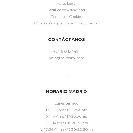
Aviso Legal
Política de Privacidad
Política de Cookies
Condiciones generales de contratación
CONTÁCTANOS
+34 610 137 491
hello@miroomi.com
HORARIO MADRID
Lunes cerrado
M. 11-14hrs / 17-20:30hrs
X. 11-14hrs / 17-20:30hrs
J. 11-14hrs / 17h-20:30hrs
V. 10:30-14hrs / 16:30-20:30hrs