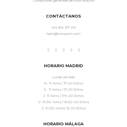
Condiciones generales de contratación
CONTÁCTANOS
+34 610 137 491
hello@miroomi.com
HORARIO MADRID
Lunes cerrado
M. 11-14hrs / 17-20:30hrs
X. 11-14hrs / 17-20:30hrs
J. 11-14hrs / 17h-20:30hrs
V. 10:30-14hrs / 16:30-20:30hrs
S. 10:30-14hrs/ 15-20:30hrs
HORARIO MÁLAGA