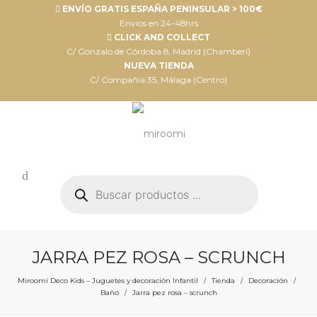
ENVÍO GRATIS ESPAÑA PENINSULAR > 100€
Envíos en 24-48hrs
CLICK AND COLLECT
C/ Gonzalo de Córdoba 8, Madrid (Chamberí)
NUEVA TIENDA
C/ Compañia 35, Málaga (Centro)
Búsqueda
de
productos
JARRA PEZ ROSA – SCRUNCH
Miroomi Deco Kids – Juguetes y decoración Infantil
Tienda
Decoración
/
/
/
Baño
Jarra pez rosa – scrunch
/