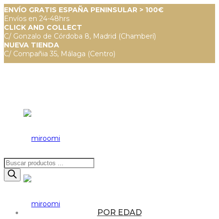
ENVÍO GRATIS ESPAÑA PENINSULAR > 100€
Envíos en 24-48hrs
CLICK AND COLLECT
C/ Gonzalo de Córdoba 8, Madrid (Chamberí)
NUEVA TIENDA
C/ Compañia 35, Málaga (Centro)
Búsqueda
de
productos
POR EDAD