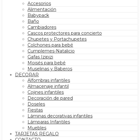
Accesorios
Alimentación
Babypack
Baño
Cambiadores
Cascos protectores para concierto
Chupetes y Portachupetes
Colchones para bebé
Cumplemes-Natalicio
Gafas Izipizi
Moisés para bebé
Muselinas y Baberos
DECORAR
Alfombras infantiles
Almacenaje infantil
Cojines infantiles
Decoración de pared
Doseles
Fiestas
Láminas decorativas infantiles
Lámparas Infantiles
Muebles
TARJETAS REGALO
CONTACTO