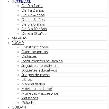
POR EDAD
De 0 a 1 año
De 1 a 2 años
De 2 a 4 años
De 4 a 6 años
De 6 a 8 años
De 8 a 10 años
De 8 a 12 años
MARCAS
JUGAR
Construcciones
Cuentacuentos
Disfraces
Instrumentos musicales
Juguetes de estímulo
Juguetes educativos
Juegos de mesa
Libros
Manualidades
Móviles para bebé
Muñecas y accesorios
Patinetes
Peluches
CUIDAR