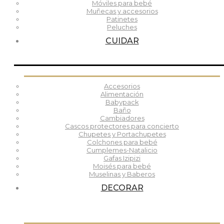
Móviles para bebé
Muñecas y accesorios
Patinetes
Peluches
CUIDAR
Accesorios
Alimentación
Babypack
Baño
Cambiadores
Cascos protectores para concierto
Chupetes y Portachupetes
Colchones para bebé
Cumplemes-Natalicio
Gafas Izipizi
Moisés para bebé
Muselinas y Baberos
DECORAR