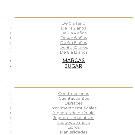
De 0 a 1 año
De 1 a 2 años
De 2 a 4 años
De 4 a 6 años
De 6 a 8 años
De 8 a 10 años
De 8 a 12 años
MARCAS
JUGAR
Construcciones
Cuentacuentos
Disfraces
Instrumentos musicales
Juguetes de estímulo
Juguetes educativos
Juegos de mesa
Libros
Manualidades