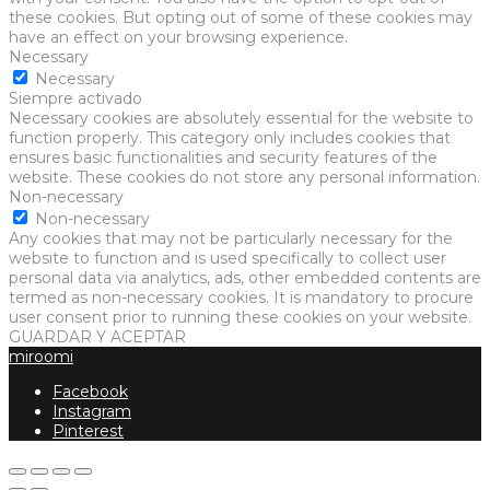
these cookies. But opting out of some of these cookies may
have an effect on your browsing experience.
Necessary
Necessary
Siempre activado
Necessary cookies are absolutely essential for the website to
function properly. This category only includes cookies that
ensures basic functionalities and security features of the
website. These cookies do not store any personal information.
Non-necessary
Non-necessary
Any cookies that may not be particularly necessary for the
website to function and is used specifically to collect user
personal data via analytics, ads, other embedded contents are
termed as non-necessary cookies. It is mandatory to procure
user consent prior to running these cookies on your website.
GUARDAR Y ACEPTAR
miroomi
Facebook
Instagram
Pinterest