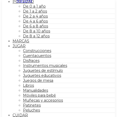
POR EDAD
De 0 a 1 año
De 1 a 2 años
De 2 a 4 años
De 4 a 6 años
De 6 a 8 años
De 8 a 10 años
De 8 a 12 años
MARCAS
JUGAR
Construcciones
Cuentacuentos
Disfraces
Instrumentos musicales
Juguetes de estímulo
Juguetes educativos
Juegos de mesa
Libros
Manualidades
Móviles para bebé
Muñecas y accesorios
Patinetes
Peluches
CUIDAR