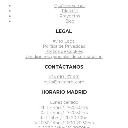
Quiénes somos
Filosofía
Proyectos
Blog
LEGAL
Aviso Legal
Política de Privacidad
Política de Cookies
Condiciones generales de contratación
CONTÁCTANOS
+34 610 137 491
hello@miroomi.com
HORARIO MADRID
Lunes cerrado
M. 11-14hrs / 17-20:30hrs
X. 11-14hrs / 17-20:30hrs
J. 11-14hrs / 17h-20:30hrs
V. 10:30-14hrs / 16:30-20:30hrs
S. 10:30-14hrs/ 15-20:30hrs