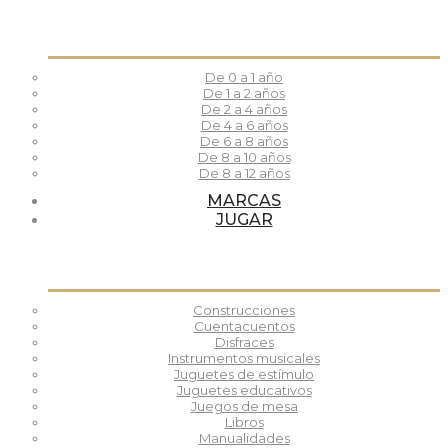
De 0 a 1 año
De 1 a 2 años
De 2 a 4 años
De 4 a 6 años
De 6 a 8 años
De 8 a 10 años
De 8 a 12 años
MARCAS
JUGAR
Construcciones
Cuentacuentos
Disfraces
Instrumentos musicales
Juguetes de estímulo
Juguetes educativos
Juegos de mesa
Libros
Manualidades