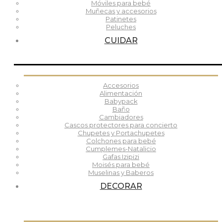
Móviles para bebé
Muñecas y accesorios
Patinetes
Peluches
CUIDAR
Accesorios
Alimentación
Babypack
Baño
Cambiadores
Cascos protectores para concierto
Chupetes y Portachupetes
Colchones para bebé
Cumplemes-Natalicio
Gafas Izipizi
Moisés para bebé
Muselinas y Baberos
DECORAR