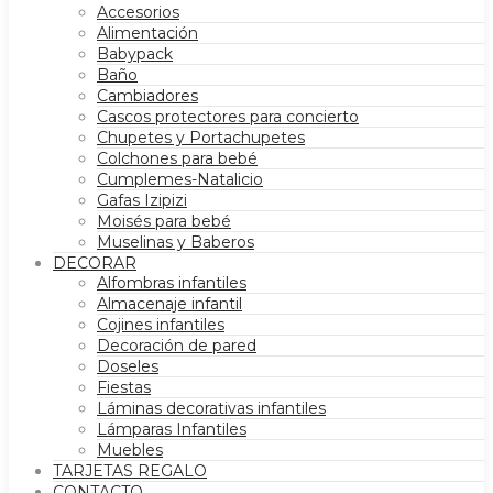
Accesorios
Alimentación
Babypack
Baño
Cambiadores
Cascos protectores para concierto
Chupetes y Portachupetes
Colchones para bebé
Cumplemes-Natalicio
Gafas Izipizi
Moisés para bebé
Muselinas y Baberos
DECORAR
Alfombras infantiles
Almacenaje infantil
Cojines infantiles
Decoración de pared
Doseles
Fiestas
Láminas decorativas infantiles
Lámparas Infantiles
Muebles
TARJETAS REGALO
CONTACTO