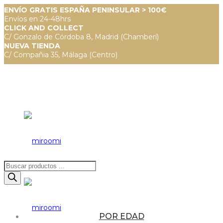
ENVÍO GRATIS ESPAÑA PENINSULAR > 100€
Envíos en 24-48hrs
CLICK AND COLLECT
C/ Gonzalo de Córdoba 8, Madrid (Chamberí)
NUEVA TIENDA
C/ Compañia 35, Málaga (Centro)
Búsqueda
de
productos
POR EDAD