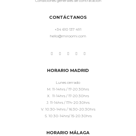
Condiciones generales de contratación
CONTÁCTANOS
+34 610 137 491
hello@miroomi.com
HORARIO MADRID
Lunes cerrado
M. 11-14hrs / 17-20:30hrs
X. 11-14hrs / 17-20:30hrs
J. 11-14hrs / 17h-20:30hrs
V. 10:30-14hrs / 16:30-20:30hrs
S. 10:30-14hrs/ 15-20:30hrs
HORARIO MÁLAGA