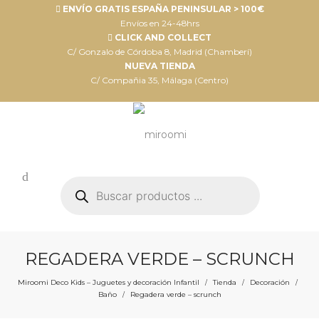
ENVÍO GRATIS ESPAÑA PENINSULAR > 100€
Envíos en 24-48hrs
CLICK AND COLLECT
C/ Gonzalo de Córdoba 8, Madrid (Chamberí)
NUEVA TIENDA
C/ Compañia 35, Málaga (Centro)
Búsqueda
de
productos
REGADERA VERDE – SCRUNCH
Miroomi Deco Kids – Juguetes y decoración Infantil
Tienda
Decoración
/
/
/
Baño
Regadera verde – scrunch
/