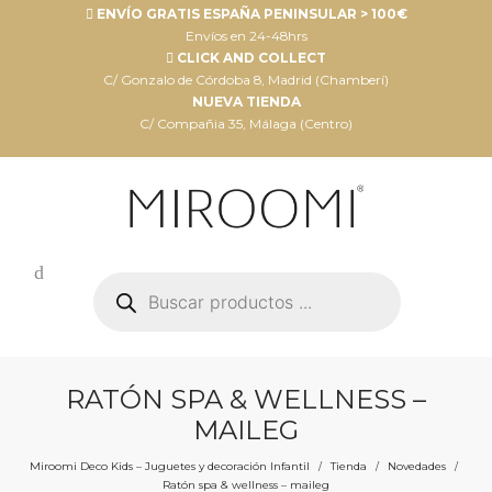
ENVÍO GRATIS ESPAÑA PENINSULAR > 100€
Envíos en 24-48hrs
CLICK AND COLLECT
C/ Gonzalo de Córdoba 8, Madrid (Chamberí)
NUEVA TIENDA
C/ Compañia 35, Málaga (Centro)
Búsqueda
de
productos
RATÓN SPA & WELLNESS –
MAILEG
Miroomi Deco Kids – Juguetes y decoración Infantil
Tienda
Novedades
/
/
/
Ratón spa & wellness – maileg